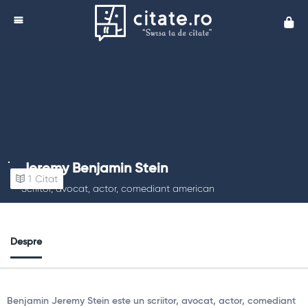
Cita
Jeremy Benjamin Stein
1
Citat
Scriitor, avocat, actor, comediant american
Despre
Benjamin Jeremy Stein este un scriitor, avocat, actor, comediant