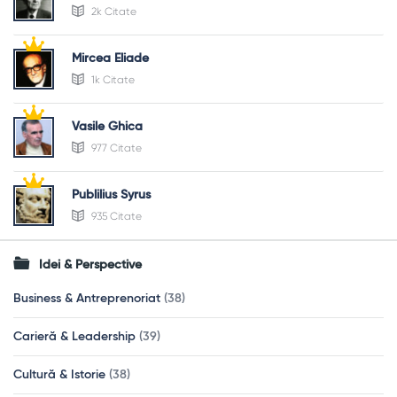
2k Citate
Mircea Eliade
1k Citate
Vasile Ghica
977 Citate
Publilius Syrus
935 Citate
Idei & Perspective
Business & Antreprenoriat
(38)
Carieră & Leadership
(39)
Cultură & Istorie
(38)