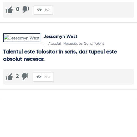
0
162
Jessamyn West
In:
Absolut
,
Necesitate
,
Scris
,
Talent
Talentul este folositor în scris, dar tupeul este 
absolut necesar.
2
204
Sidebar
Adv
250x250