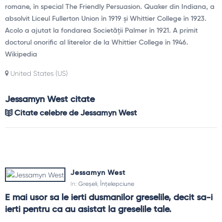
romane, în special The Friendly Persuasion. Quaker din Indiana, a
absolvit Liceul Fullerton Union în 1919 și Whittier College în 1923.
Acolo a ajutat la fondarea Societății Palmer în 1921. A primit
doctorul onorific al literelor de la Whittier College în 1946.
Wikipedia
United States (US)
Jessamyn West citate
Citate celebre de Jessamyn West
Jessamyn West
In:
Greșeli
,
Înțelepciune
E mai usor sa le ierti dusmanilor greselile, decit sa-i 
ierti pentru ca au asistat la greselile tale.