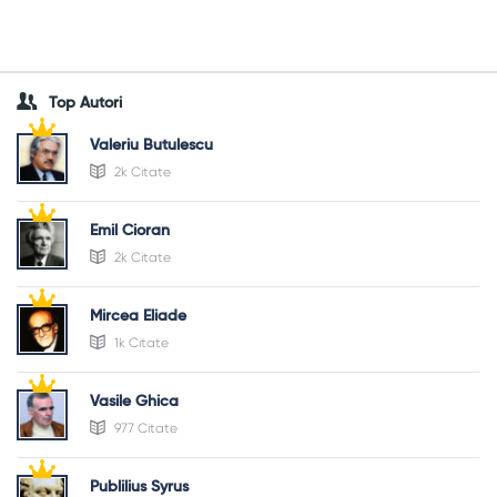
Top Autori
Valeriu Butulescu
2k Citate
Emil Cioran
2k Citate
Mircea Eliade
1k Citate
Vasile Ghica
977 Citate
Publilius Syrus