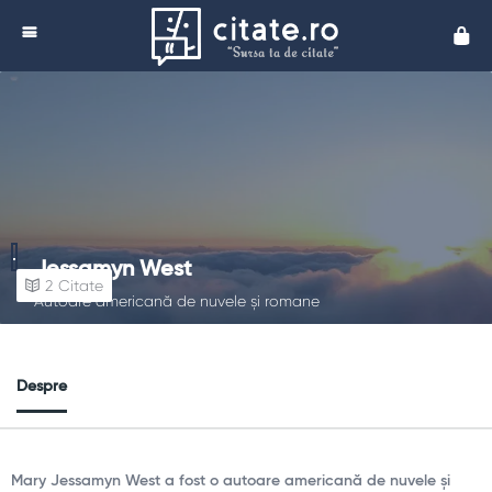
Cita
Jessamyn West
2
Citate
Autoare americană de nuvele și romane
Despre
Mary Jessamyn West a fost o autoare americană de nuvele și