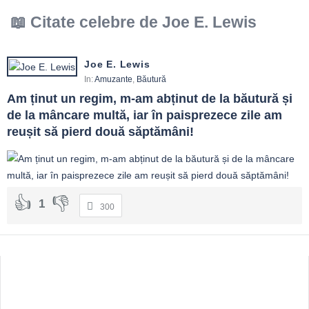
Citate celebre de Joe E. Lewis
Joe E. Lewis
In:
Amuzante
,
Băutură
Am ținut un regim, m-am abținut de la băutură și 
de la mâncare multă, iar în paisprezece zile am 
reușit să pierd două săptămâni!
1
300
Sidebar
Adv
250x250