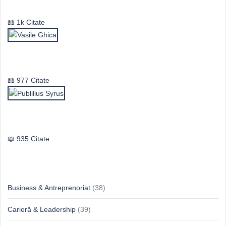
Mircea Eliade
1k Citate
Vasile Ghica
977 Citate
Publilius Syrus
935 Citate
Idei & Perspective
Business & Antreprenoriat
(38)
Carieră & Leadership
(39)