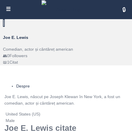
Cita
Joe E. Lewis
Comedian, actor și cântăreț american
0
Followers
1
Citat
Despre
Joe E. Lewis, născut pe Joseph Klewan în New York, a fost un
comedian, actor și cântăreț american.
United States (US)
Male
Joe E. Lewis citate