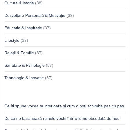
Cultură & Istorie
(38)
Dezvoltare Personală & Motivație
(39)
Educație & Inspirație
(37)
Lifestyle
(37)
Relații & Familie
(37)
Sănătate & Psihologie
(37)
Tehnologie & Inovație
(37)
Idei proaspete, perspective luminoase
Ce îți spune vocea ta interioară și cum o poți schimba pas cu pas
De ce ne fascinează ruinele vechi într-o lume obsedată de nou