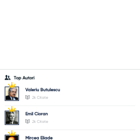
Top Autori
Valeriu Butulescu
2k Citate
Emil Cioran
2k Citate
Mircea Eliade