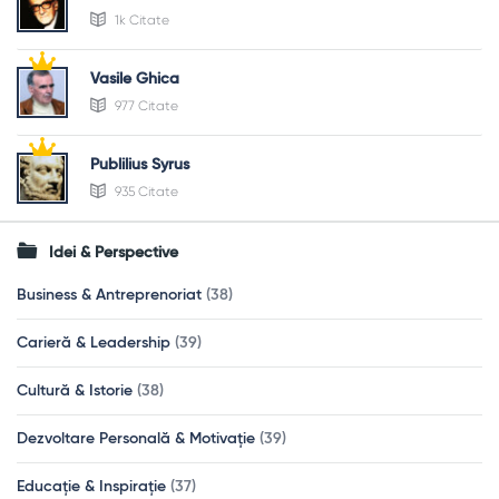
1k Citate
Vasile Ghica
977 Citate
Publilius Syrus
935 Citate
Idei & Perspective
Business & Antreprenoriat
(38)
Carieră & Leadership
(39)
Cultură & Istorie
(38)
Dezvoltare Personală & Motivație
(39)
Educație & Inspirație
(37)