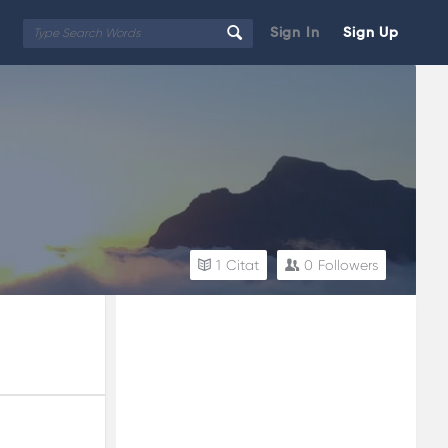
Sign In
Sign Up
1
Citat
0
Followers
Sidebar
Adv
250x250