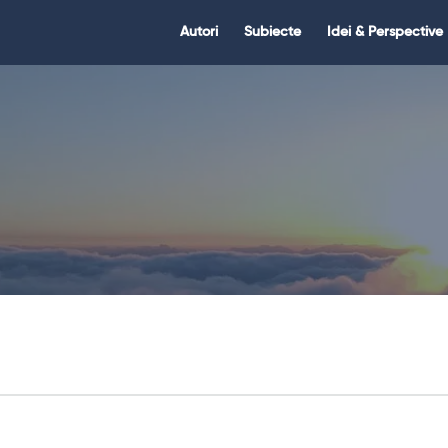
Citate.ro
Citate.ro
Autori
Subiecte
Idei & Perspective
Navigation