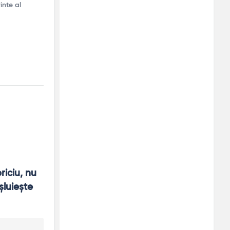
inte al
iciu, nu 
luiește 