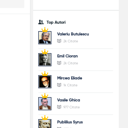
Top Autori
Valeriu Butulescu
2k Citate
Emil Cioran
2k Citate
Mircea Eliade
1k Citate
Vasile Ghica
977 Citate
Publilius Syrus