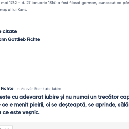
 mai 1762 – d. 27 ianuarie 1814) a fost filosof german, cunoscut ca păr
aș al lui Kant.
 citate
nn Gottlieb Fichte
 Fichte
In:
Adevăr
,
Eternitate
,
Iubire
 este cu adevarat iubire și nu numai un trecător capr
ce e menit pieirii, ci se deșteaptă, se aprinde, sălăș
 ce este veșnic.