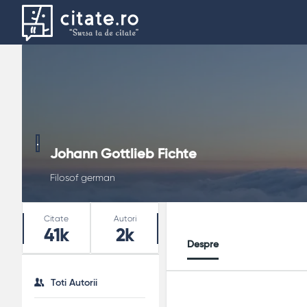
Johann Gottlieb Fichte
Filosof german
Stats
Citate
Autori
41k
2k
Despre
Toti Autorii