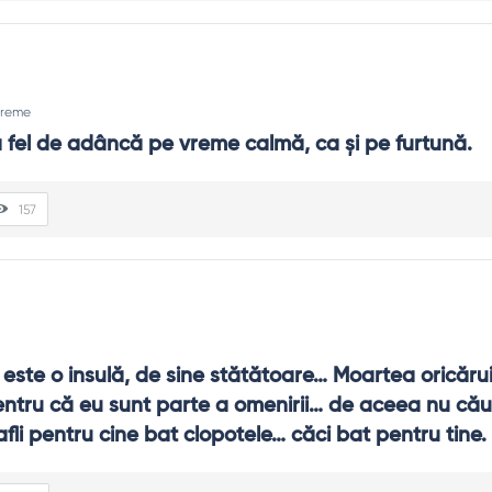
reme
 fel de adâncă pe vreme calmă, ca şi pe furtună.
157
 este o insulă, de sine stătătoare… Moartea oricăru
entru că eu sunt parte a omenirii… de aceea nu cău
afli pentru cine bat clopotele… căci bat pentru tine.