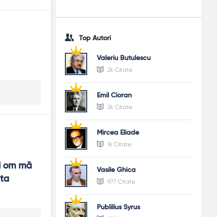
Top Autori
Valeriu Butulescu
2k Citate
Emil Cioran
2k Citate
Mircea Eliade
1k Citate
i om mă 
Vasile Ghica
ta 
977 Citate
Publilius Syrus