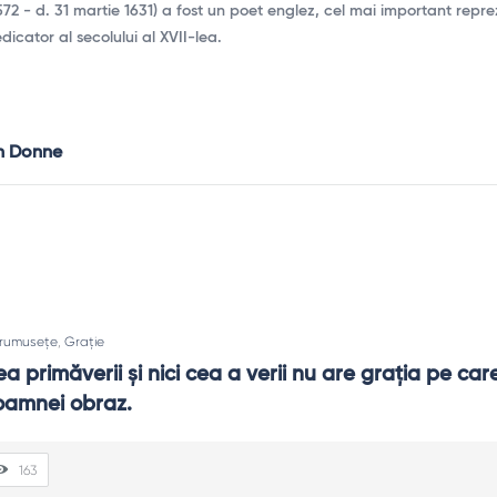
572 - d. 31 martie 1631) a fost un poet englez, cel mai important repr
dicator al secolului al XVII-lea.
n Donne
rumusețe
,
Grație
a primăverii şi nici cea a verii nu are graţia pe car
toamnei obraz.
163