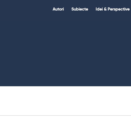
Citate.ro
Citate.ro
Autori
Subiecte
Idei & Perspective
Navigation