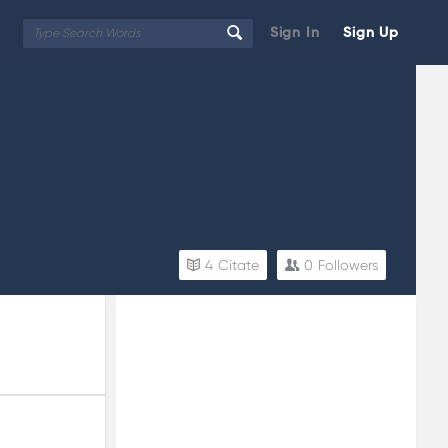
Sign In
Sign Up
4
Citate
0
Followers
Sidebar
Adv
250x250