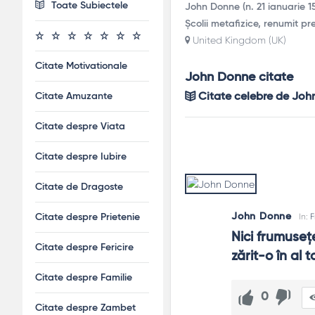
Toate Subiectele
John Donne (n. 21 ianuarie 1
Școlii metafizice, renumit pre
United Kingdom (UK)
Citate Motivationale
John Donne citate
Citate Amuzante
Citate celebre de Joh
Citate despre Viata
Citate despre Iubire
Citate de Dragoste
John Donne
In:
F
Citate despre Prietenie
Nici frumuseţe
Citate despre Fericire
zărit-o în al 
Citate despre Familie
0
Citate despre Zambet