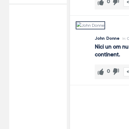
0
Adv
120x600
John Donne
In:
Nici un om nu 
continent.
0