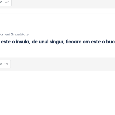
142
Oameni
,
Singurătate
este o insula, de unul singur, fiecare om este o buc
171