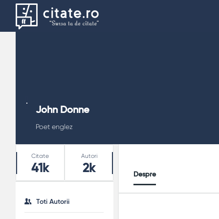
John Donne
Poet englez
Stats
Citate
Autori
41k
2k
Despre
Toti Autorii