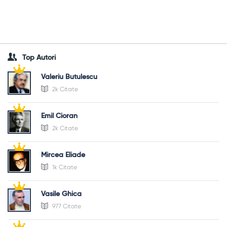
Top Autori
Valeriu Butulescu
2k Citate
Emil Cioran
2k Citate
Mircea Eliade
1k Citate
Vasile Ghica
977 Citate