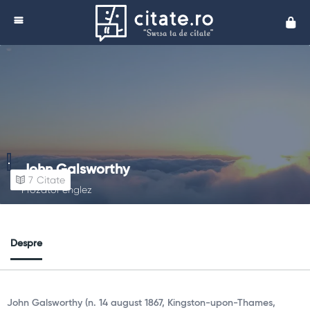
Cita
John Galsworthy
7
Citate
Prozator englez
Despre
John Galsworthy (n. 14 august 1867, Kingston-upon-Thames​,