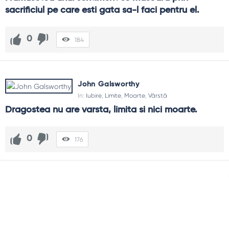
sacrificiul pe care esti gata sa-l faci pentru el.
0
184
John Galsworthy
In:
Iubire
,
Limite
,
Moarte
,
Vârstă
Dragostea nu are varsta, limita si nici moarte.
0
176
Sidebar
Adv
250x250