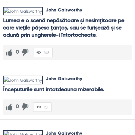
John Galsworthy
Lumea e o scenă nepăsătoare şi nesimţitoare pe 
care vieţile păşesc ţanţoş, sau se furişează şi se 
adună prin ungherele-i întortocheate.
0
148
John Galsworthy
Începuturile sunt întotdeauna mizerabile.
0
151
John Galsworthy