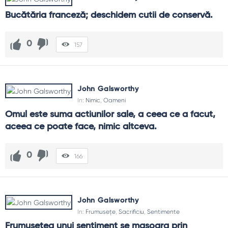
Bucătăria franceză; deschidem cutii de conservă.
0
157
John Galsworthy
In:
Nimic
,
Oameni
Omul este suma actiunilor sale, a ceea ce a facut, 
aceea ce poate face, nimic altceva.
0
166
John Galsworthy
In:
Frumusețe
,
Sacrificiu
,
Sentimente
Frumusetea unui sentiment se masoara prin 