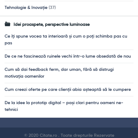
Tehnologie & Inovație
(37)
Idei proaspete, perspective luminoase
Ce îți spune vocea ta interioară și cum o poți schimba pas cu
pas
De ce ne fascinează ruinele vechi într-o lume obsedată de nou
Cum să dai feedback ferm, dar uman, fără să distrugi
motivația oamenilor
Cum creezi oferte pe care clienții abia așteaptă să le cumpere
De la idee la prototip digital – pași clari pentru oameni ne-
tehnici
Footer
© 2020 Citate.ro . Toate drepturile Rezervate