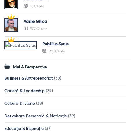
1k Citate
Vasile Ghica
977 Citate
Publilius Syrus
935 Citate
Idei & Perspective
Business & Antreprenoriat
(38)
Carieră & Leadership
(39)
Cultură & Istorie
(38)
Dezvoltare Personală & Motivație
(39)
Educație & Inspirație
(37)