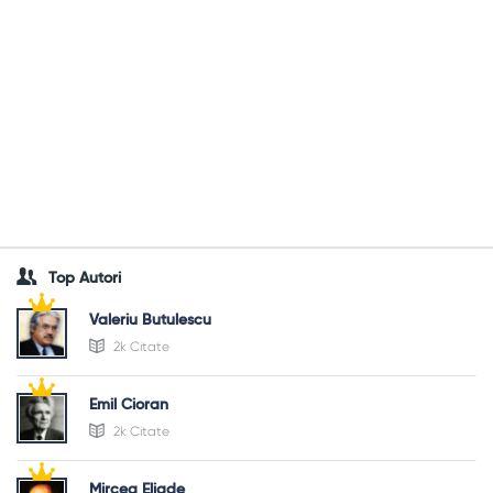
Top Autori
Valeriu Butulescu
2k Citate
Emil Cioran
2k Citate
Mircea Eliade