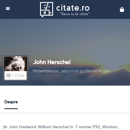
Cita
John Herschel
Matematician, astronom și chimist englez
1
Citat
Despre
Sir John Frederick William Herschel (n. 7 martie 1792, Windsor,