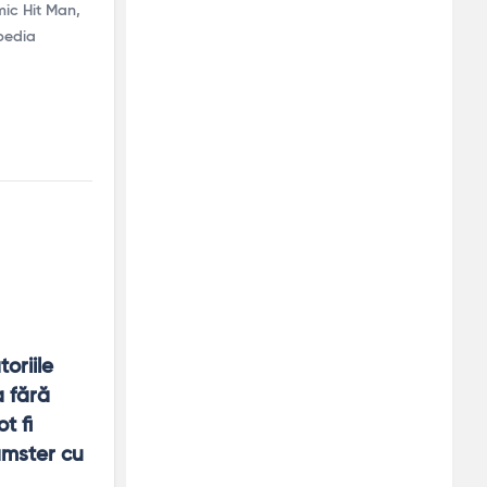
ic Hit Man,
ipedia
riile 
 fără 
 fi 
amster cu 