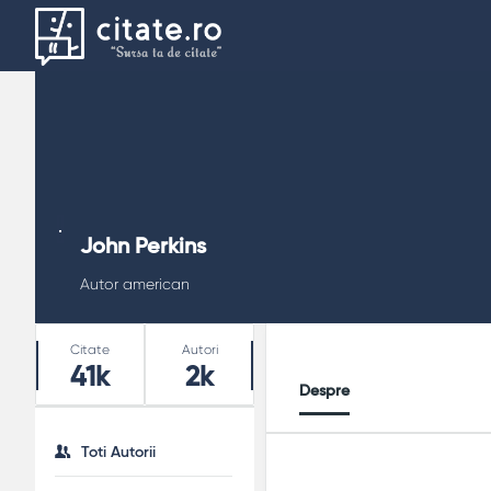
John Perkins
Autor american
Stats
Citate
Autori
41k
2k
Despre
Toti Autorii