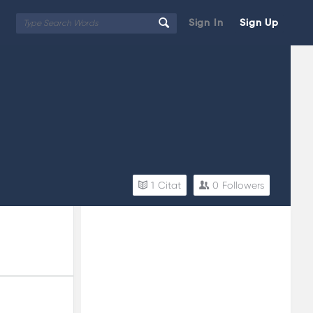
Sign In
Sign Up
1
Citat
0
Followers
Sidebar
Adv
250x250