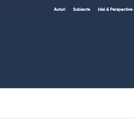
Citate.ro
Citate.ro
Autori
Subiecte
Idei & Perspective
Navigation