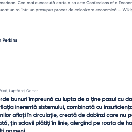
american. Cea mai cunoscută carte a sa este Confessions of a Econom
 jucat un rol într-un presupus proces de colonizare economică ... Wik
 Perkins
Frică
,
Luptători
,
Oameni
erde bunuri împreună cu lupta de a ţine pasul cu dato
flaţia inerentă sistemului, combinată cu insuficienţa
lor aflaţi în circulaţie, creată de dobînzi care nu pot
tă, ţin sclavii plătiţi în linie, alergînd pe roata de h
lţi oameni.