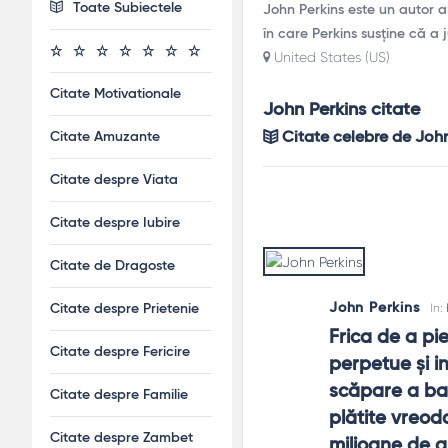
Toate Subiectele
John Perkins este un autor 
în care Perkins susține că a
United States (US)
Citate Motivationale
John Perkins citate
Citate Amuzante
Citate celebre de John
Citate despre Viata
Citate despre Iubire
Citate de Dragoste
John Perkins
In:
Citate despre Prietenie
Frica de a pi
Citate despre Fericire
perpetue şi in
scăpare a bani
Citate despre Familie
plătite vreoda
Citate despre Zambet
milioane de a