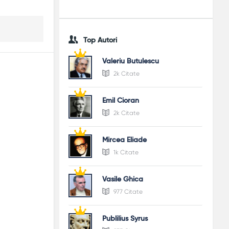
Top Autori
Valeriu Butulescu
2k Citate
Emil Cioran
2k Citate
Mircea Eliade
1k Citate
Vasile Ghica
977 Citate
Publilius Syrus