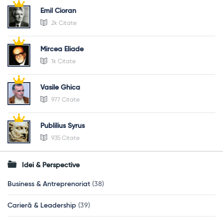
Emil Cioran
2k Citate
Mircea Eliade
1k Citate
Vasile Ghica
977 Citate
Publilius Syrus
935 Citate
Idei & Perspective
Business & Antreprenoriat
(38)
Carieră & Leadership
(39)