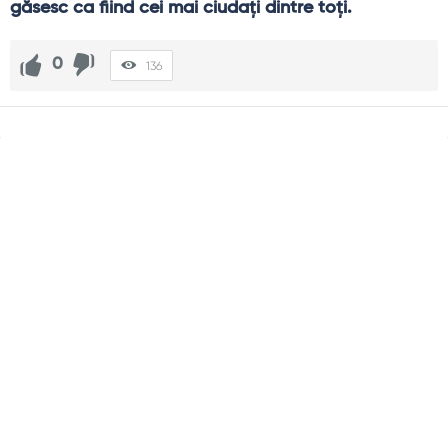
găsesc ca fiind cei mai ciudaţi dintre toţi.
0
136
Sidebar
Adv
250x250