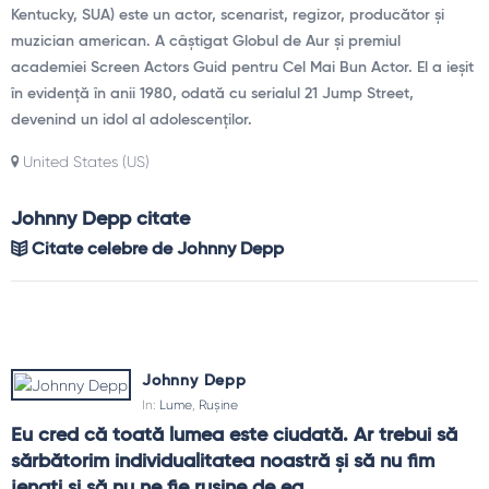
Kentucky, SUA) este un actor, scenarist, regizor, producător și
muzician american. A câștigat Globul de Aur și premiul
academiei Screen Actors Guid pentru Cel Mai Bun Actor. El a ieșit
în evidență în anii 1980, odată cu serialul 21 Jump Street,
devenind un idol al adolescenților.
United States (US)
Johnny Depp citate
Citate celebre de Johnny Depp
Johnny Depp
In:
Lume
,
Rușine
Eu cred că toată lumea este ciudată. Ar trebui să 
sărbătorim individualitatea noastră şi să nu fim 
jenaţi şi să nu ne fie ruşine de ea.