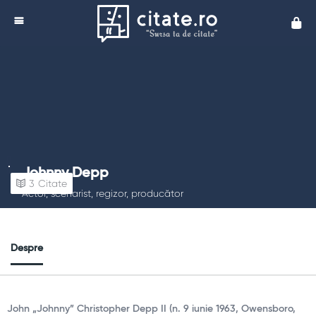
Cita
Johnny Depp
3
Citate
Actor, scenarist, regizor, producător
Despre
John „Johnny” Christopher Depp II (n. 9 iunie 1963, Owensboro,