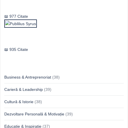
Vasile Ghica
977 Citate
Publilius Syrus
935 Citate
Idei & Perspective
Business & Antreprenoriat
(38)
Carieră & Leadership
(39)
Cultură & Istorie
(38)
Dezvoltare Personală & Motivație
(39)
Educație & Inspirație
(37)