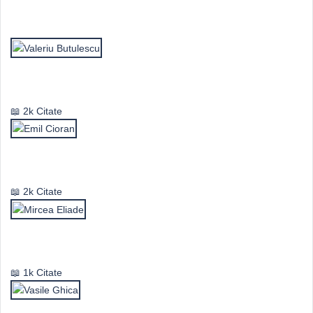
Top Autori
Valeriu Butulescu
2k Citate
Emil Cioran
2k Citate
Mircea Eliade
1k Citate