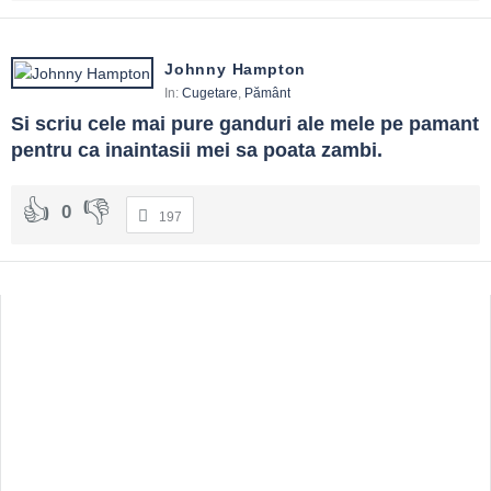
Johnny Hampton
In:
Cugetare
,
Pământ
Si scriu cele mai pure ganduri ale mele pe pamant 
pentru ca inaintasii mei sa poata zambi.
0
197
Sidebar
Adv
250x250