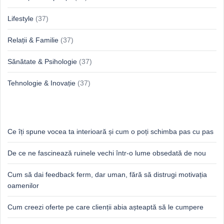
Lifestyle
(37)
Relații & Familie
(37)
Sănătate & Psihologie
(37)
Tehnologie & Inovație
(37)
Idei proaspete, perspective luminoase
Ce îți spune vocea ta interioară și cum o poți schimba pas cu pas
De ce ne fascinează ruinele vechi într-o lume obsedată de nou
Cum să dai feedback ferm, dar uman, fără să distrugi motivația
oamenilor
Cum creezi oferte pe care clienții abia așteaptă să le cumpere