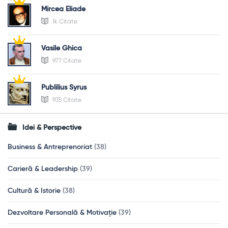
Mircea Eliade
1k Citate
Vasile Ghica
977 Citate
Publilius Syrus
935 Citate
Idei & Perspective
Business & Antreprenoriat
(38)
Carieră & Leadership
(39)
Cultură & Istorie
(38)
Dezvoltare Personală & Motivație
(39)