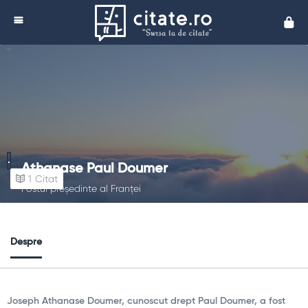
Cita
Athanase Paul Doumer
1
Citat
Fostul președinte al Franței
Despre
Joseph Athanase Doumer, cunoscut drept Paul Doumer, a fost