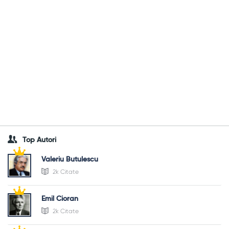
Top Autori
Valeriu Butulescu
2k Citate
Emil Cioran
2k Citate