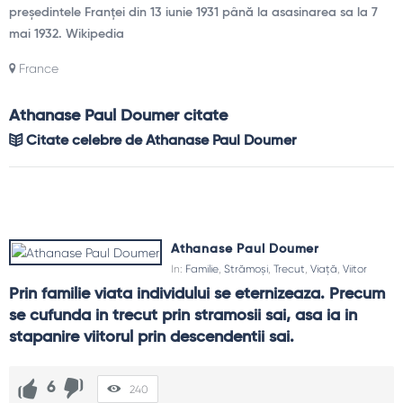
președintele Franței din 13 iunie 1931 până la asasinarea sa la 7
mai 1932. Wikipedia
France
Athanase Paul Doumer citate
Citate celebre de Athanase Paul Doumer
Athanase Paul Doumer
In:
Familie
,
Strămoși
,
Trecut
,
Viață
,
Viitor
Prin familie viata individului se eternizeaza. Precum 
se cufunda in trecut prin stramosii sai, asa ia in 
stapanire viitorul prin descendentii sai.
6
240