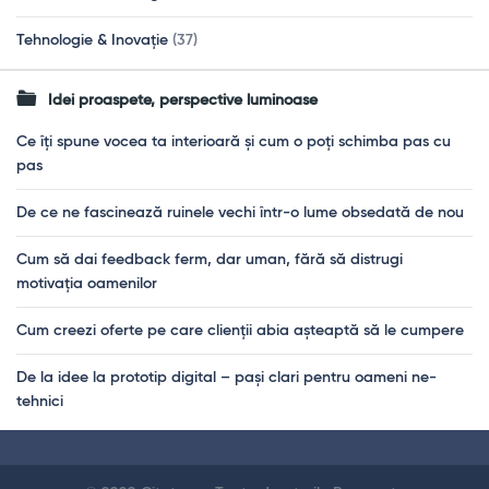
Tehnologie & Inovație
(37)
Idei proaspete, perspective luminoase
Ce îți spune vocea ta interioară și cum o poți schimba pas cu
pas
De ce ne fascinează ruinele vechi într-o lume obsedată de nou
Cum să dai feedback ferm, dar uman, fără să distrugi
motivația oamenilor
Cum creezi oferte pe care clienții abia așteaptă să le cumpere
De la idee la prototip digital – pași clari pentru oameni ne-
tehnici
Footer