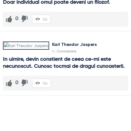
Doar individual omul poate deveni un filozof.
0
162
Karl Theodor Jaspers
In:
Cunoaștere
In uimire, devin constient de ceea ce-mi este 
necunoscut. Cunosc tocmai de dragul cunoasterii.
0
154
Sidebar
Adv
250x250