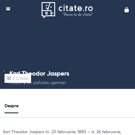
Cita
Karl Theodor Jaspers
6
Citate
Filozof și un psihiatru german
Despre
Karl Theodor Jaspers (n. 23 februarie, 1883 – d. 26 februarie,