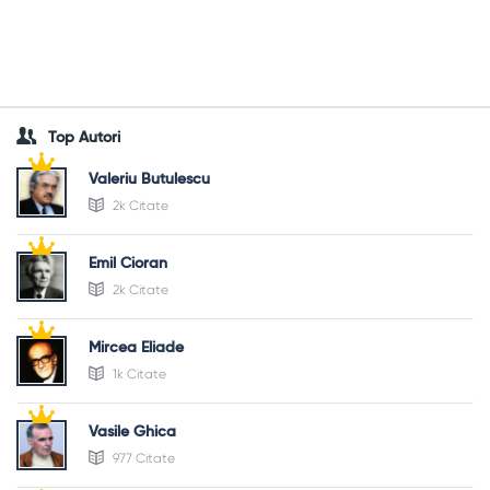
Top Autori
Valeriu Butulescu
2k Citate
Emil Cioran
2k Citate
Mircea Eliade
1k Citate
Vasile Ghica
977 Citate