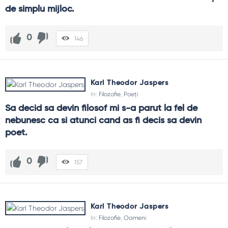
de simplu mijloc.
0
146
Karl Theodor Jaspers
In:
Filozofie
,
Poeți
Sa decid sa devin filosof mi s-a parut la fel de 
nebunesc ca si atunci cand as fi decis sa devin 
poet.
0
157
Karl Theodor Jaspers
In:
Filozofie
,
Oameni