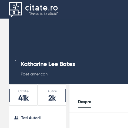
Katharine Lee Bates
Poet american
Stats
Citate
Autori
41k
2k
Despre
Toti Autorii