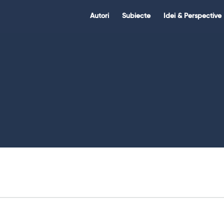
Citate.ro
Citate.ro
Autori
Subiecte
Idei & Perspective
Navigation