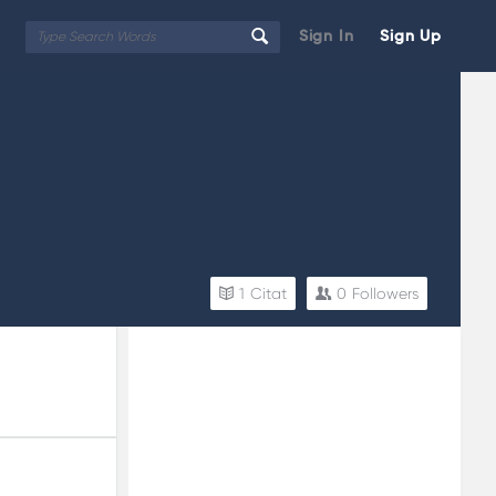
Sign In
Sign Up
1
Citat
0
Followers
Sidebar
Adv
250x250