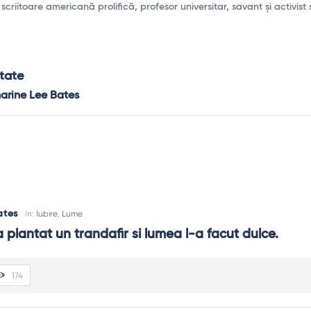
criitoare americană prolifică, profesor universitar, savant și activist 
itate
arine Lee Bates
ates
In:
Iubire
,
Lume
plantat un trandafir si lumea l-a facut dulce.
174