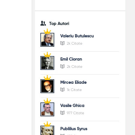
Top Autori
Valeriu Butulescu
2k Citate
Emil Cioran
2k Citate
Mircea Eliade
1k Citate
Vasile Ghica
977 Citate
Publilius Syrus