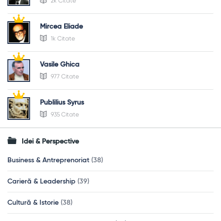
2k Citate
Mircea Eliade
1k Citate
Vasile Ghica
977 Citate
Publilius Syrus
935 Citate
Idei & Perspective
Business & Antreprenoriat
(38)
Carieră & Leadership
(39)
Cultură & Istorie
(38)