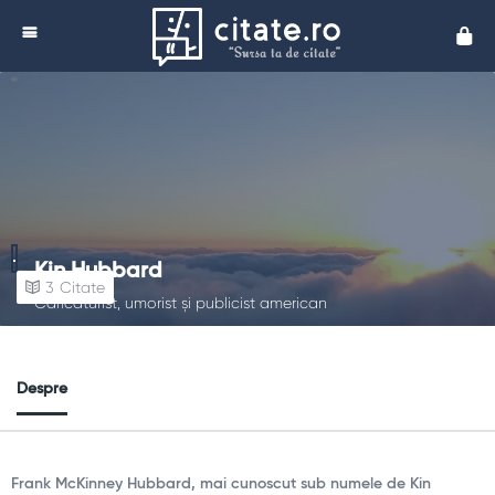
Cita
Kin Hubbard
3
Citate
Caricaturist, umorist și publicist american
Despre
Frank McKinney Hubbard, mai cunoscut sub numele de Kin