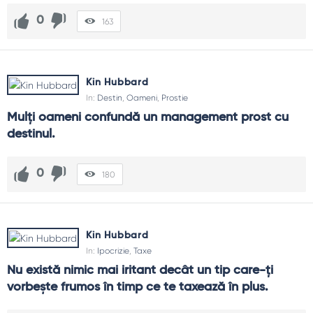
0
163
Kin Hubbard
In:
Destin
,
Oameni
,
Prostie
Mulți oameni confundă un management prost cu 
destinul.
0
180
Kin Hubbard
In:
Ipocrizie
,
Taxe
Nu există nimic mai iritant decât un tip care-ți 
vorbește frumos în timp ce te taxează în plus.