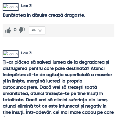
Lao Zi
Bunătatea în dăruire crează dragoste.
0
164
Lao Zi
Ţi-ar plăcea să salvezi lumea de la degradarea şi 
distrugerea pentru care pare destinată? Atunci 
îndepărtează-te de agitaţia superficială a maselor 
şi în linişte, mergi să lucrezi la propria 
autocunoaştere. Dacă vrei să trezeşti toată 
umanitatea, atunci trezeşte-te pe tine însuţi în 
totalitate. Dacă vrei să elimini suferinţa din lume, 
atunci elimină tot ce este întunecat şi negativ în 
tine însuţi. Într-adevăr, cel mai mare cadou pe care 