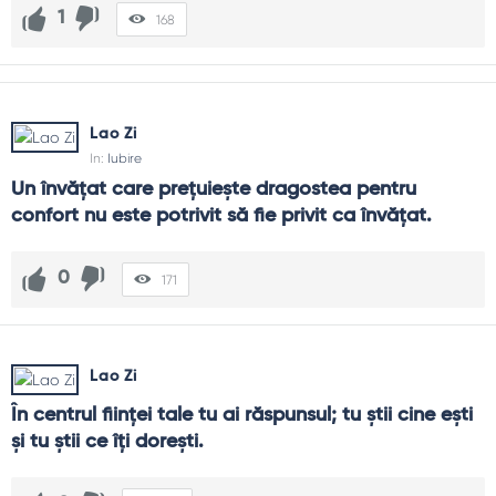
1
168
Lao Zi
In:
Iubire
Un învăţat care preţuieşte dragostea pentru 
confort nu este potrivit să fie privit ca învăţat.
0
171
Lao Zi
În centrul fiinţei tale tu ai răspunsul; tu ştii cine eşti 
şi tu ştii ce îţi doreşti.