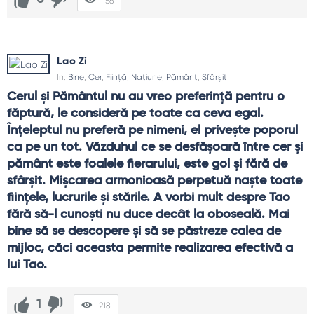
156
Lao Zi
In:
Bine
,
Cer
,
Ființă
,
Națiune
,
Pământ
,
Sfârșit
Cerul şi Pământul nu au vreo preferinţă pentru o 
făptură, le consideră pe toate ca ceva egal. 
Înţeleptul nu preferă pe nimeni, el priveşte poporul 
ca pe un tot. Văzduhul ce se desfăşoară între cer şi 
pământ este foalele fierarului, este gol şi fără de 
sfârşit. Mişcarea armonioasă perpetuă naşte toate 
fiinţele, lucrurile şi stările. A vorbi mult despre Tao 
fără să-l cunoşti nu duce decât la oboseală. Mai 
bine să se descopere şi să se păstreze calea de 
mijloc, căci aceasta permite realizarea efectivă a 
lui Tao.
1
218