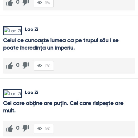
0
154
Lao Zi
Celui ce cunoaşte lumea ca pe trupul său i se 
poate încredinţa un imperiu.
0
170
Lao Zi
Cel care obţine are puţin. Cel care risipeşte are 
mult.
0
160