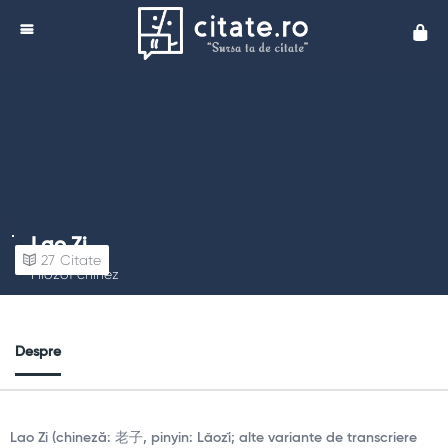
Cita
Lao Zi
27
Citate
Filozof chinez
Despre
Lao Zi (chineză: 老子, pinyin: Lǎozǐ; alte variante de transcriere