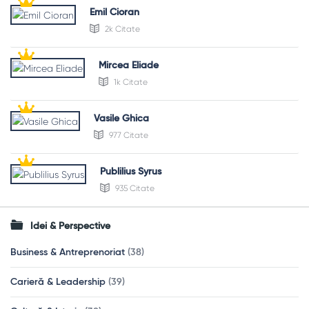
Emil Cioran
2k Citate
Mircea Eliade
1k Citate
Vasile Ghica
977 Citate
Publilius Syrus
935 Citate
Idei & Perspective
Business & Antreprenoriat
(38)
Carieră & Leadership
(39)