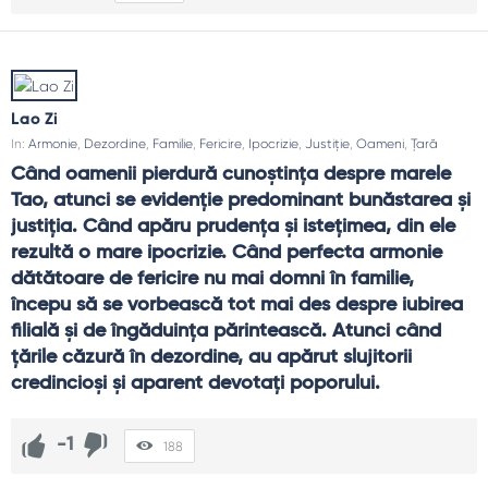
Lao Zi
In:
Armonie
,
Dezordine
,
Familie
,
Fericire
,
Ipocrizie
,
Justiție
,
Oameni
,
Țară
Când oamenii pierdură cunoştinţa despre marele 
Tao, atunci se evidenţie predominant bunăstarea şi 
justiţia. Când apăru prudenţa şi isteţimea, din ele 
rezultă o mare ipocrizie. Când perfecta armonie 
dătătoare de fericire nu mai domni în familie, 
începu să se vorbească tot mai des despre iubirea 
filială şi de îngăduinţa părintească. Atunci când 
ţările căzură în dezordine, au apărut slujitorii 
credincioşi şi aparent devotaţi poporului.
-1
188