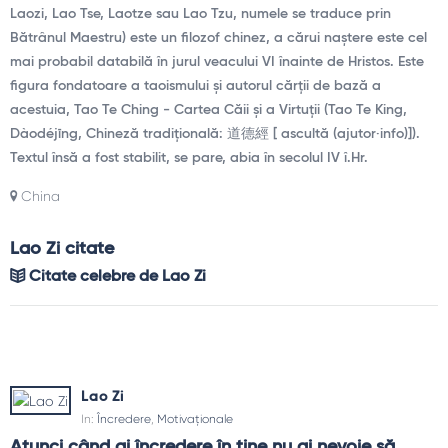
Laozi, Lao Tse, Laotze sau Lao Tzu, numele se traduce prin
Bătrânul Maestru) este un filozof chinez, a cărui naștere este cel
mai probabil databilă în jurul veacului VI înainte de Hristos. Este
figura fondatoare a taoismului și autorul cărții de bază a
acestuia, Tao Te Ching - Cartea Căii și a Virtuții (Tao Te King,
Dàodéjīng, Chineză tradițională: 道德經 [ ascultă (ajutor·info)]).
Textul însă a fost stabilit, se pare, abia în secolul IV î.Hr.
China
Lao Zi citate
Citate celebre de Lao Zi
Lao Zi
In:
Încredere
,
Motivaționale
Atunci când ai încredere în tine nu ai nevoie să 