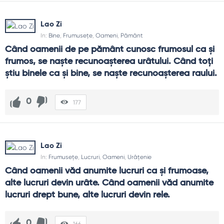
Lao Zi
In:
Bine
,
Frumusețe
,
Oameni
,
Pământ
Când oamenii de pe pământ cunosc frumosul ca şi 
frumos, se naşte recunoaşterea urâtului. Când toţi 
ştiu binele ca şi bine, se naşte recunoaşterea raului.
0
177
Lao Zi
In:
Frumusețe
,
Lucruri
,
Oameni
,
Urâțenie
Când oamenii văd anumite lucruri ca şi frumoase, 
alte lucruri devin urâte. Când oamenii văd anumite 
lucruri drept bune, alte lucruri devin rele.
0
166