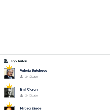
Top Autori
Valeriu Butulescu
2k Citate
Emil Cioran
2k Citate
Mircea Eliade