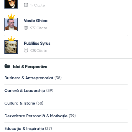
1k Citate
Vasile Ghica
977 Citate
Publilius Syrus
935 Citate
Idei & Perspective
Business & Antreprenoriat
(38)
Carieră & Leadership
(39)
Cultură & Istorie
(38)
Dezvoltare Personală & Motivație
(39)
Educație & Inspirație
(37)