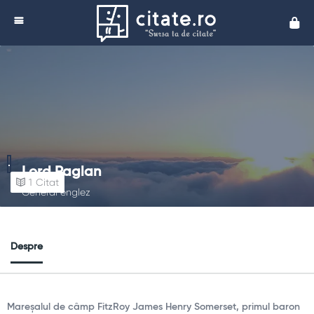
Cita
Lord Raglan
1
Citat
General englez
Despre
Mareșalul de câmp FitzRoy James Henry Somerset, primul baron