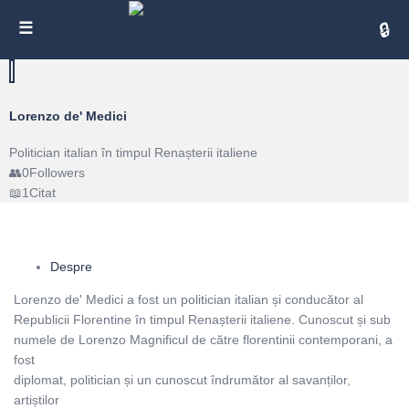
Cita
Lorenzo de' Medici
Politician italian în timpul Renașterii italiene
0
Followers
1
Citat
Despre
Lorenzo de' Medici a fost un politician italian și conducător al
Republicii Florentine în timpul Renașterii italiene. Cunoscut și sub
numele de Lorenzo Magnificul de către florentinii contemporani, a
fost
diplomat, politician și un cunoscut îndrumător al savanților,
artiștilor