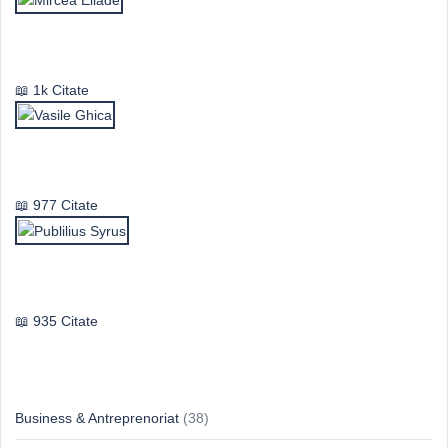
Mircea Eliade
1k Citate
Vasile Ghica
977 Citate
Publilius Syrus
935 Citate
Idei & Perspective
Business & Antreprenoriat
(38)