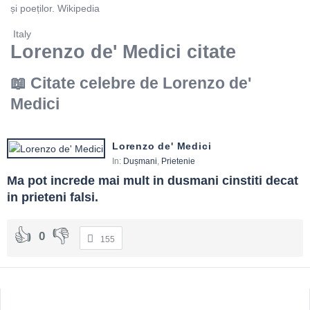
și poeților. Wikipedia
Italy
Lorenzo de' Medici citate
Citate celebre de Lorenzo de'
Medici
Lorenzo de' Medici
In:
Dușmani
,
Prietenie
Ma pot increde mai mult in dusmani cinstiti decat 
in prieteni falsi.
0
155
Sidebar
Adv