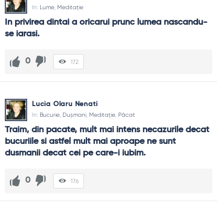
In:
Lume
,
Meditație
In privirea dintai a oricarui prunc lumea nascandu-
se iarasi.
0
172
Lucia Olaru Nenati
In:
Bucurie
,
Dușmani
,
Meditație
,
Păcat
Traim, din pacate, mult mai intens necazurile decat 
bucuriile si astfel mult mai aproape ne sunt 
dusmanii decat cei pe care-i iubim.
0
176