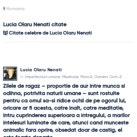
Romania
Lucia Olaru Nenati citate
Citate celebre de Lucia Olaru Nenati
Lucia Olaru Nenati
In:
Imperfecțiuni umane
,
Meditație
,
Muncă
,
Oameni
,
Ochi
,
Zi
Zilele de ragaz – proportie de aur intre munca si 
odihna, potrivita naturii umane – sunt rostuite 
pentru ca omul sa-si ridice ochii de pe ogorul lui, 
oricare ar fi acesta, catre inalt, catre meditatie, 
intru cuprinderea superioara a intregului, a marilor 
intelesuri luminate de care, atunci cand munceste 
animalic fara oprire, obsedat doar de castig, el 