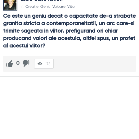
In:
Creație
,
Geniu
,
Valoare
,
Viitor
Ce este un geniu decat o capacitate de-a strabate 
granita stricta a contemporaneitatii, un arc care-si 
trimite sageata in viitor, prefigurand ori chiar 
producand valori ale acestuia, altfel spus, un profet 
al acestui viitor?
0
175
Sidebar
Adv
250x250