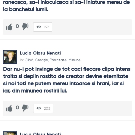
raneasca, sa-i inlocuiasca si sa-i inlature mereu de 
la banchetul lumii.
0
192
Lucia Olaru Nenati
In:
Clipă
,
Creație
,
Eternitate
,
Minune
Dar nu-i pot invinge de tot caci fiecare clipa intens 
traita si deplin rostita de creator devine eternitate 
si noi toti ne putem mereu intoarce si hrani, iar si 
iar, din minunea rostirii lui.
0
203
Lucia Olaru Nenati