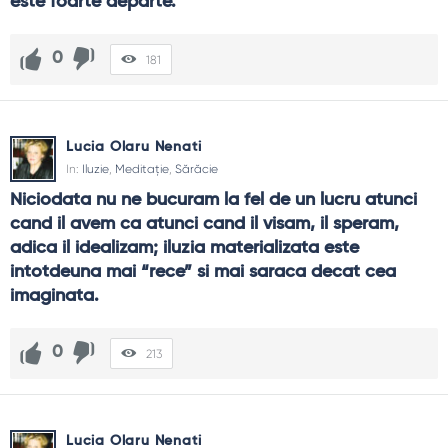
este foarte departe.
0
181
Lucia Olaru Nenati
In:
Iluzie
,
Meditație
,
Sărăcie
Niciodata nu ne bucuram la fel de un lucru atunci 
cand il avem ca atunci cand il visam, il speram, 
adica il idealizam; iluzia materializata este 
intotdeuna mai “rece” si mai saraca decat cea 
imaginata.
0
213
Lucia Olaru Nenati