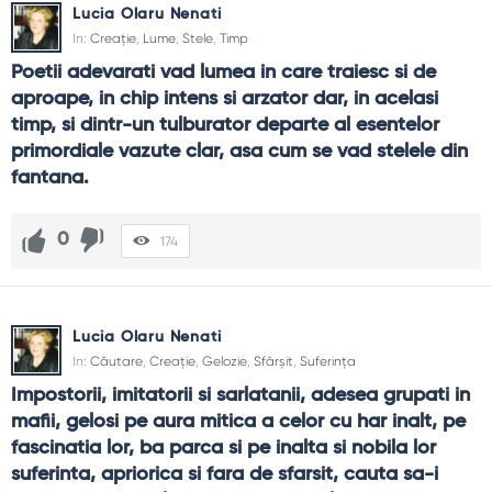
Lucia Olaru Nenati
In:
Creație
,
Lume
,
Stele
,
Timp
Poetii adevarati vad lumea in care traiesc si de 
aproape, in chip intens si arzator dar, in acelasi 
timp, si dintr-un tulburator departe al esentelor 
primordiale vazute clar, asa cum se vad stelele din 
fantana.
0
174
Lucia Olaru Nenati
In:
Căutare
,
Creație
,
Gelozie
,
Sfârșit
,
Suferința
Impostorii, imitatorii si sarlatanii, adesea grupati in 
mafii, gelosi pe aura mitica a celor cu har inalt, pe 
fascinatia lor, ba parca si pe inalta si nobila lor 
suferinta, apriorica si fara de sfarsit, cauta sa-i 