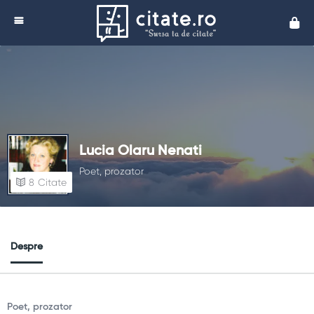
Cita
Lucia Olaru Nenati
Poet, prozator
8
Citate
Despre
Poet, prozator