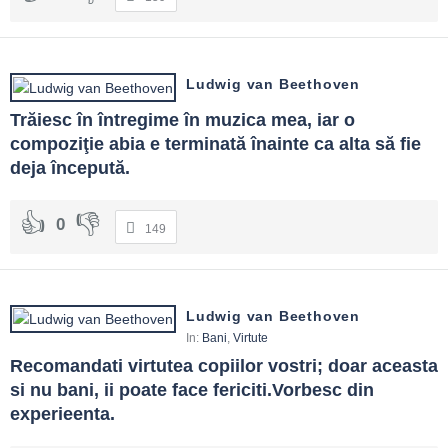
Ludwig van Beethoven
Trăiesc în întregime în muzica mea, iar o 
compoziţie abia e terminată înainte ca alta să fie 
deja începută.
0
149
Ludwig van Beethoven
In:
Bani
,
Virtute
Recomandati virtutea copiilor vostri; doar aceasta 
si nu bani, ii poate face fericiti.Vorbesc din 
experieenta.