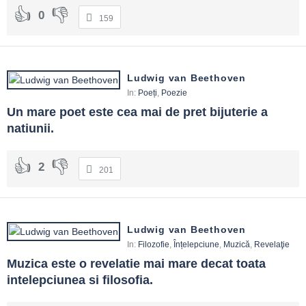
0
159
Ludwig van Beethoven
In:
Poeți
,
Poezie
Un mare poet este cea mai de pret bijuterie a 
natiunii.
2
201
Ludwig van Beethoven
In:
Filozofie
,
Înțelepciune
,
Muzică
,
Revelaţie
Muzica este o revelatie mai mare decat toata 
intelepciunea si filosofia.