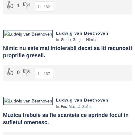
1
182
Ludwig van Beethoven
In:
Glorie
,
Greșeli
,
Nimic
Nimic nu este mai intolerabil decat sa iti recunosti 
propriile greseli.
0
167
Ludwig van Beethoven
In:
Foc
,
Muzică
,
Suflet
Muzica trebuie sa fie scanteia ce aprinde focul in 
sufletul omenesc.