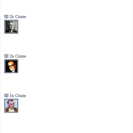
Valeriu Butulescu
2k Citate
Emil Cioran
2k Citate
Mircea Eliade
1k Citate
Vasile Ghica