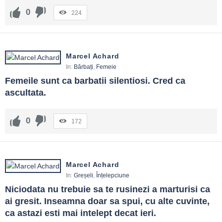
0
224
Marcel Achard
In:
Bărbați
,
Femeie
Femeile sunt ca barbatii silentiosi. Cred ca 
ascultata.
0
172
Marcel Achard
In:
Greșeli
,
Înțelepciune
Niciodata nu trebuie sa te rusinezi a marturisi ca 
ai gresit. Inseamna doar sa spui, cu alte cuvinte, 
ca astazi esti mai intelept decat ieri.