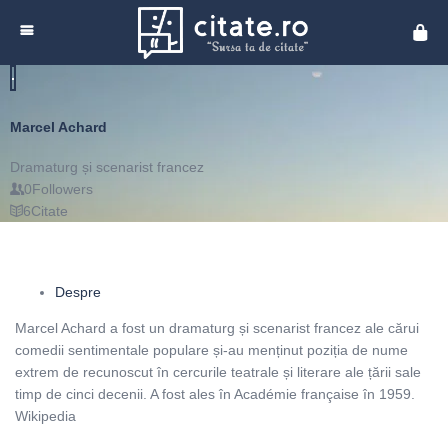
Cita
Marcel Achard
Dramaturg și scenarist francez
0
Followers
6
Citate
Despre
Marcel Achard a fost un dramaturg și scenarist francez ale cărui
comedii sentimentale populare și-au menținut poziția de nume
extrem de recunoscut în cercurile teatrale și literare ale țării sale
timp de cinci decenii. A fost ales în Académie française în 1959.
Wikipedia