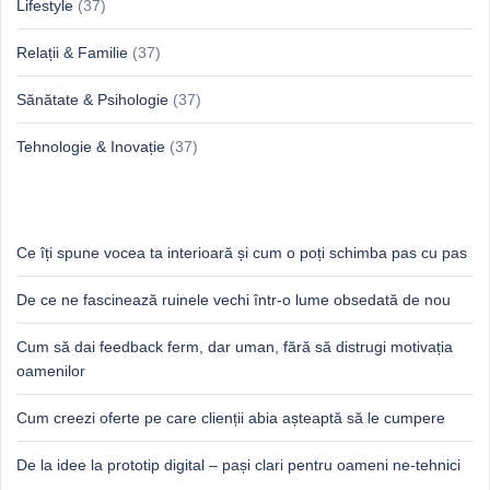
Lifestyle
(37)
Relații & Familie
(37)
Sănătate & Psihologie
(37)
Tehnologie & Inovație
(37)
Idei proaspete, perspective luminoase
Ce îți spune vocea ta interioară și cum o poți schimba pas cu pas
De ce ne fascinează ruinele vechi într-o lume obsedată de nou
Cum să dai feedback ferm, dar uman, fără să distrugi motivația
oamenilor
Cum creezi oferte pe care clienții abia așteaptă să le cumpere
De la idee la prototip digital – pași clari pentru oameni ne-tehnici