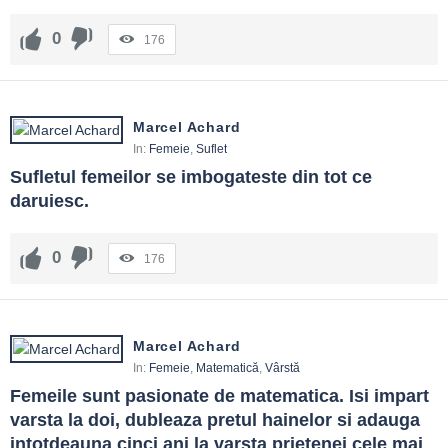
0
176
Marcel Achard
In:
Femeie
,
Suflet
Sufletul femeilor se imbogateste din tot ce 
daruiesc.
0
176
Marcel Achard
In:
Femeie
,
Matematică
,
Vârstă
Femeile sunt pasionate de matematica. Isi impart 
varsta la doi, dubleaza pretul hainelor si adauga 
intotdeauna cinci ani la varsta prietenei cele mai 