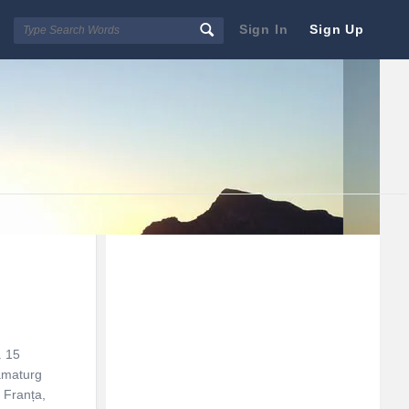
Sign In
Sign Up
Sidebar
Adv
250x250
. 15
ramaturg
n Franța,