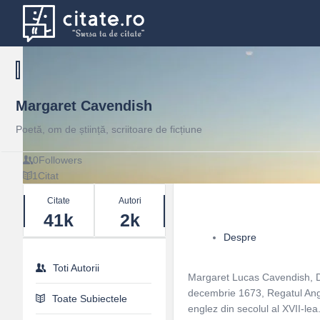
Margaret Cavendish
Poetă, om de știință, scriitoare de ficțiune
0
Followers
1
Citat
Stats
Citate
Autori
41k
2k
Despre
Toti Autorii
Margaret Lucas Cavendish, D
decembrie 1673, Regatul Anglie
Toate Subiectele
englez din secolul al XVII-lea.