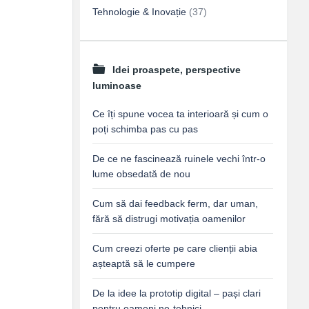
Tehnologie & Inovație
(37)
Idei proaspete, perspective
luminoase
Ce îți spune vocea ta interioară și cum o
poți schimba pas cu pas
De ce ne fascinează ruinele vechi într-o
lume obsedată de nou
Cum să dai feedback ferm, dar uman,
fără să distrugi motivația oamenilor
Cum creezi oferte pe care clienții abia
așteaptă să le cumpere
De la idee la prototip digital – pași clari
pentru oameni ne-tehnici