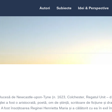
Citate.ro
Citate.ro
Autori
Subiecte
Idei & Perspective
Navigation
ucesă de Newcastle-upon-Tyne (n. 1623, Colchester, Regatul Unit – d
i a fost o aristocrată, poetă, om de știință, scriitoare de ficțiune și d
 A fost însoțitoarea Reginei Henrietta Maria și a călătorit cu ea în exil î