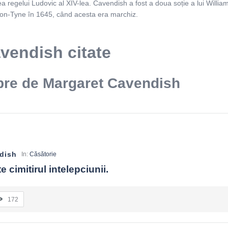
ea regelui Ludovic al XIV-lea. Cavendish a fost a doua soție a lui Willi
on-Tyne în 1645, când acesta era marchiz.
vendish citate
bre de Margaret Cavendish
dish
In:
Căsătorie
e cimitirul intelepciunii.
172