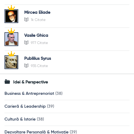
Mircea Eliade
1k Citate
Vasile Ghica
977 Citate
Publilius Syrus
935 Citate
Idei & Perspective
Business & Antreprenoriat
(38)
Carieră & Leadership
(39)
Cultură & Istorie
(38)
Dezvoltare Personală & Motivație
(39)