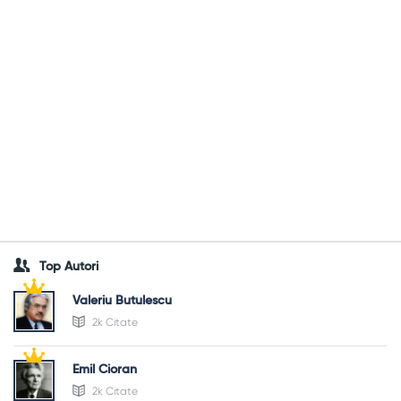
Top Autori
Valeriu Butulescu
2k Citate
Emil Cioran
2k Citate