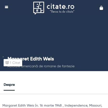
Cita
Margaret Edith Weis
1
Citat
Autoare americană de romane de fantezie
Despre
Margaret Edith Weis (n. 16 martie 1948 , Independence, Missouri,