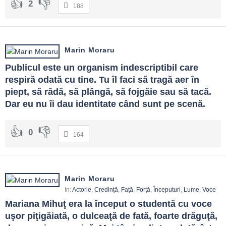
2
188
Marin Moraru
Publicul este un organism indescriptibil care 
respiră odată cu tine. Tu îl faci să tragă aer în 
piept, să râdă, să plângă, să fojgăie sau să tacă. 
Dar eu nu îi dau identitate când sunt pe scenă.
0
164
Marin Moraru
In:
Actorie
,
Credință
,
Față
,
Forță
,
Începuturi
,
Lume
,
Voce
Mariana Mihuţ era la început o studentă cu voce 
uşor piţigăiată, o dulceaţă de fată, foarte drăguţă, 