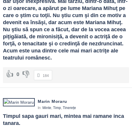
dar uşor inexpresivă. Mai târziu, dintr-o dată, într-
o zi oarecare, a apărut pe lume Mariana Mihuţ pe 
care o ştim cu toţii. Nu ştiu cum şi din ce motiv a 
devenit ea însăşi, dar acum este Mariana Mihuţ. 
Nu ştiu să spun ce a făcut, dar de la vocea aceea 
piţigăiată, de mironisiţă, a devenit o actriţă de o 
forţă, o tenacitate şi o credinţă de nezdruncinat. 
Acum este una dintre cele mai mari actriţe ale 
teatrului românesc.
0
184
Marin Moraru
In:
Minte
,
Timp
,
Tinerețe
Timpul sapa gauri mari, mintea mai ramane inca 
tanara.