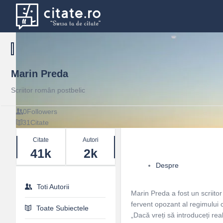
Marin Preda
Scriitor român postbelic
0
Followers
31
Citate
Stats
Citate
Autori
41k
2k
Despre
Toti Autorii
Marin Preda a fost un scriito
fervent opozant al regimului 
Toate Subiectele
„Dacă vreți să introduceți rea