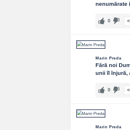
nenumărate in
0
Marin Preda
Fără noi Dumn
unii îl înjură
0
Marin Preda