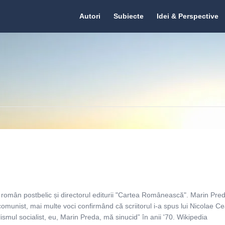
Citate.ro
Citate.ro
Autori
Subiecte
Idei & Perspective
Navigation
r român postbelic și directorul editurii "Cartea Românească". Marin Pred
comunist, mai multe voci confirmând că scriitorul i-a spus lui Nicolae 
lismul socialist, eu, Marin Preda, mă sinucid” în anii '70. Wikipedia