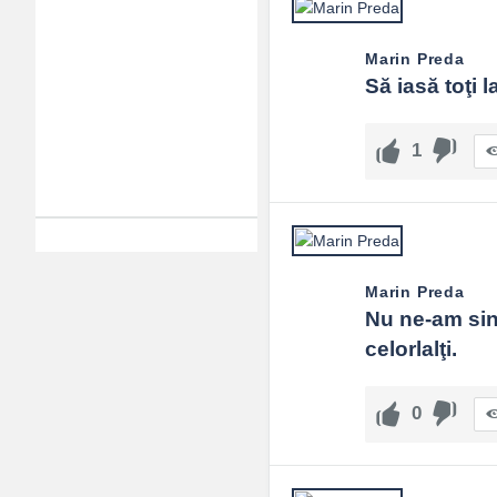
Marin Preda
Să iasă toţi l
1
Marin Preda
Nu ne-am sinc
celorlalţi.
0