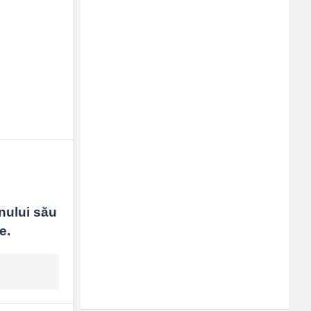
nului său 
e.