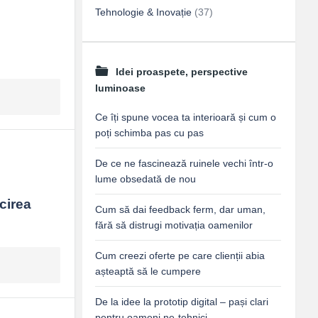
Tehnologie & Inovație
(37)
Idei proaspete, perspective
luminoase
Ce îți spune vocea ta interioară și cum o
poți schimba pas cu pas
De ce ne fascinează ruinele vechi într-o
lume obsedată de nou
irea 
Cum să dai feedback ferm, dar uman,
fără să distrugi motivația oamenilor
Cum creezi oferte pe care clienții abia
așteaptă să le cumpere
De la idee la prototip digital – pași clari
pentru oameni ne-tehnici