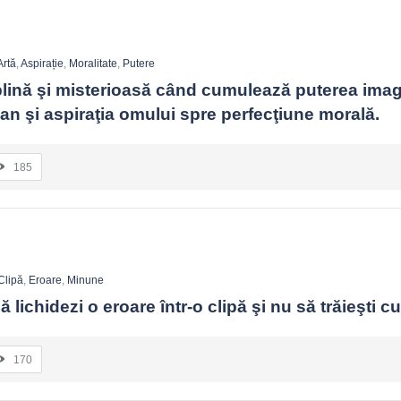
Artă
,
Aspirație
,
Moralitate
,
Putere
plină şi misterioasă când cumulează puterea imagi
an şi aspiraţia omului spre perfecţiune morală.
185
Clipă
,
Eroare
,
Minune
 lichidezi o eroare într-o clipă şi nu să trăieşti cu
170