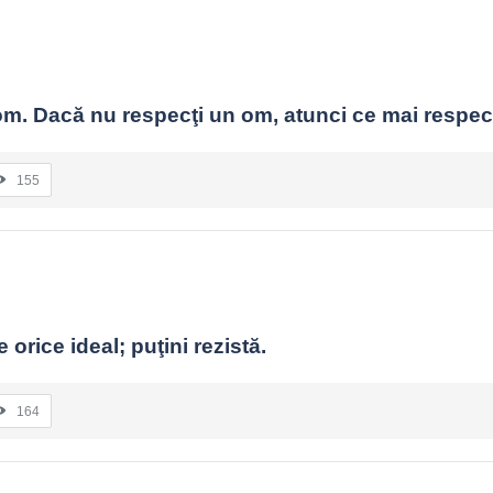
m. Dacă nu respecţi un om, atunci ce mai respec
155
 orice ideal; puţini rezistă.
164