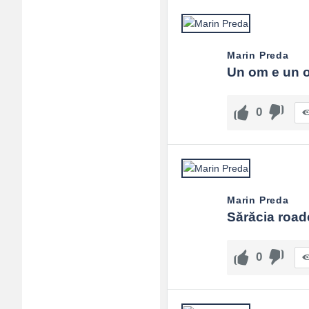
Adv
120x600
Marin Preda
Un om e un o
0
Marin Preda
Sărăcia roade
0