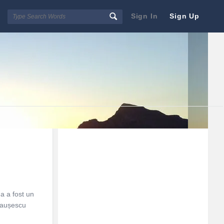
Sign In
Sign Up
Sidebar
Adv
250x250
a a fost un
Ceaușescu