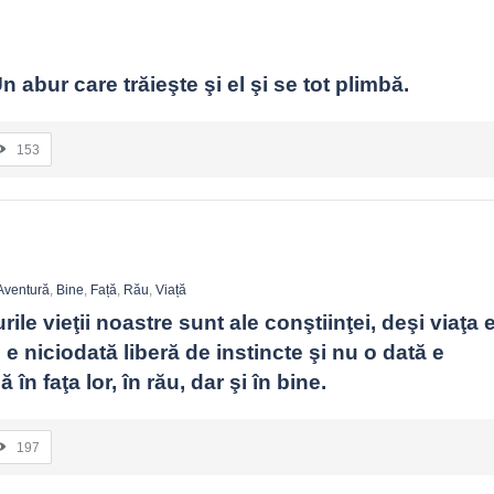
n abur care trăieşte şi el şi se tot plimbă.
153
Aventură
,
Bine
,
Față
,
Rău
,
Viață
ile vieţii noastre sunt ale conştiinţei, deşi viaţa ei
e niciodată liberă de instincte şi nu o dată e 
în faţa lor, în rău, dar şi în bine.
197