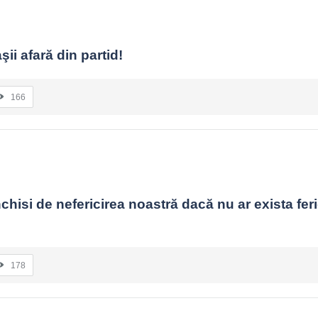
aşii afară din partid!
166
hisi de nefericirea noastră dacă nu ar exista feric
178