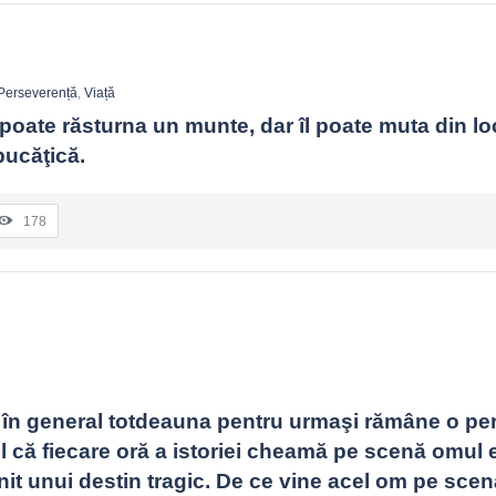
Perseverență
,
Viață
poate răsturna un munte, dar îl poate muta din loc 
bucăţică.
178
i în general totdeauna pentru urmaşi rămâne o per
 că fiecare oră a istoriei cheamă pe scenă omul ei
it unui destin tragic. De ce vine acel om pe scen