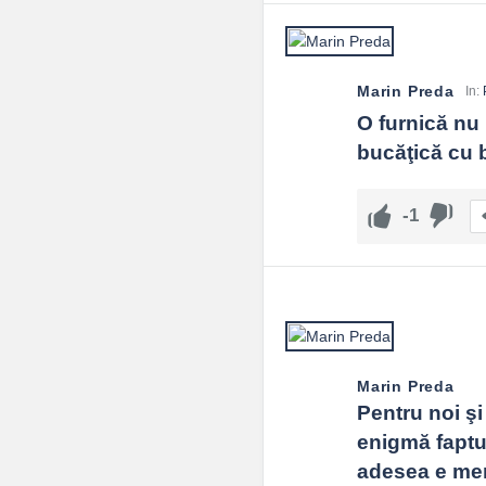
Marin Preda
In:
O furnică nu 
bucăţică cu 
-1
Marin Preda
Pentru noi ş
enigmă faptul
adesea e men