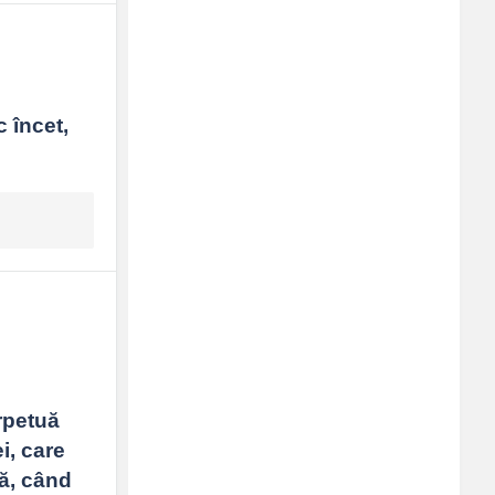
încet, 
petuă 
, care 
ă, când 