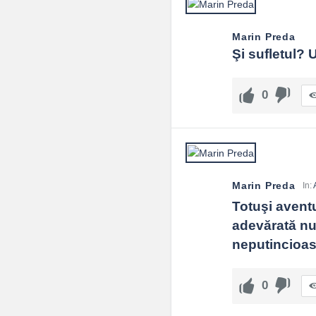
Marin Preda
Şi sufletul? U
0
Marin Preda
In:
Totuşi aventur
adevărată nu 
neputincioasă 
0