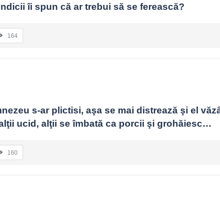
dicii îi spun că ar trebui să se ferească?
164
ezeu s-ar plictisi, aşa se mai distrează şi el vă
, alţii ucid, alţii se îmbată ca porcii şi grohăiesc…
160