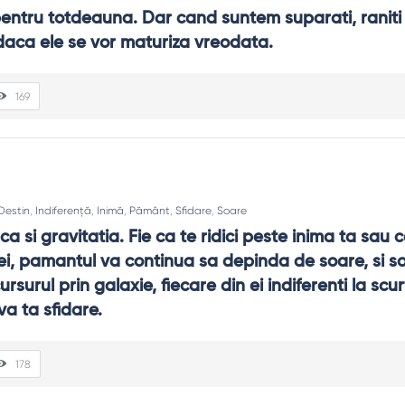
entru totdeauna. Dar cand suntem suparati, raniti si
aca ele se vor maturiza vreodata.
169
Destin
,
Indiferență
,
Inimă
,
Pământ
,
Sfidare
,
Soare
ca si gravitatia. Fie ca te ridici peste inima ta sau co
i, pamantul va continua sa depinda de soare, si soar
rsurul prin galaxie, fiecare din ei indiferenti la scurt
va ta sfidare.
178