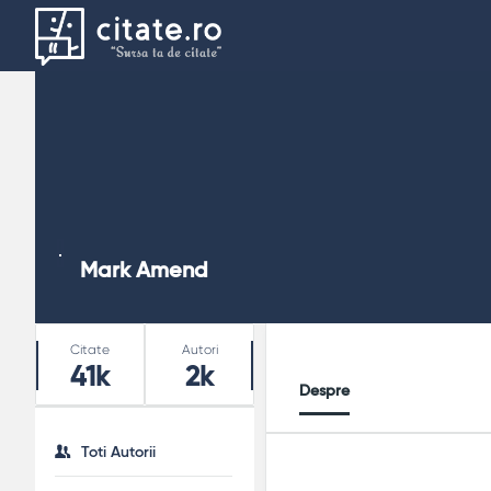
Mark Amend
Stats
Citate
Autori
41k
2k
Despre
Toti Autorii