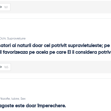
161
Ochi
,
Supraviețuire
atori ai naturii doar cel potrivit supravietuieste; pe 
l favorizeaza pe acela pe care El ii considera potrivi
165
Filozofie
,
Iubire
,
Sex
ragoste este doar împerechere.