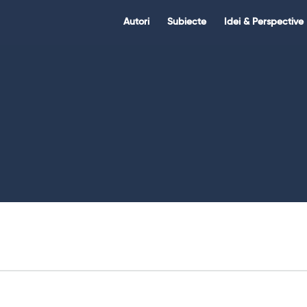
Citate.ro
Citate.ro
Autori
Subiecte
Idei & Perspective
Navigation