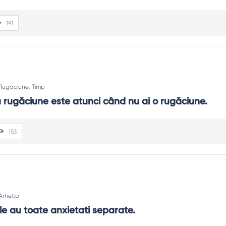
191
Rugăciune
,
Timp
 rugăciune este atunci când nu ai o rugăciune.
153
Arhetip
le au toate anxietati separate.