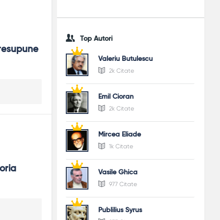
Top Autori
resupune 
Valeriu Butulescu
2k Citate
Emil Cioran
2k Citate
Mircea Eliade
1k Citate
ria 
Vasile Ghica
977 Citate
Publilius Syrus