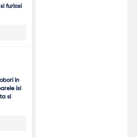
 furiosi 
bori in 
ele isi 
a si 