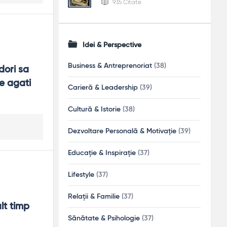
935 Citate
Idei & Perspective
Business & Antreprenoriat
(38)
ori sa 
 agati 
Carieră & Leadership
(39)
Cultură & Istorie
(38)
Dezvoltare Personală & Motivație
(39)
Educație & Inspirație
(37)
Lifestyle
(37)
Relații & Familie
(37)
t timp 
Sănătate & Psihologie
(37)