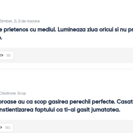
Zâmbet
,
Zi
,
Zi de naștere
 prietenos cu mediul. Lumineaza ziua oricui si nu p
.
181
Căsătorie
,
Scop
moroase au ca scop gasirea perechii perfecte. Casato
nstientizarea faptului ca ti-ai gasit jumatatea.
185