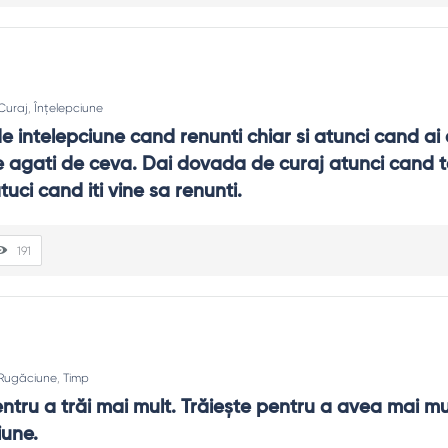
Curaj
,
Înțelepciune
 intelepciune cand renunti chiar si atunci cand ai d
te agati de ceva. Dai dovada de curaj atunci cand te
tuci cand iti vine sa renunti.
191
Rugăciune
,
Timp
ntru a trăi mai mult. Trăiește pentru a avea mai mul
iune.