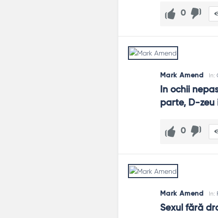
0
Mark Amend
In:
In ochii nepas
parte, D-zeu i
0
Mark Amend
In:
Sexul fără d