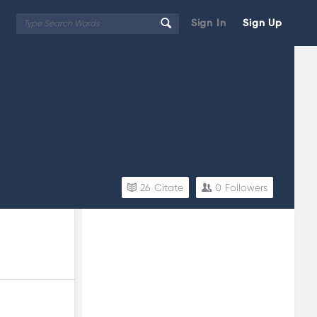
Sign In
Sign Up
26
Citate
0
Followers
Sidebar
Adv
250x250