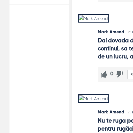
Adv
120x600
Mark Amend
In:
Dai dovada de
continui, sa 
de un lucru, a
0
Mark Amend
In:
Nu te ruga pe
pentru rugăc