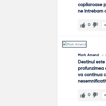
copilaroase p
ne intrebam d
0
Mark Amend
In:
Destinul este 
profunzimea e
va continua cu
nesemnificati
0