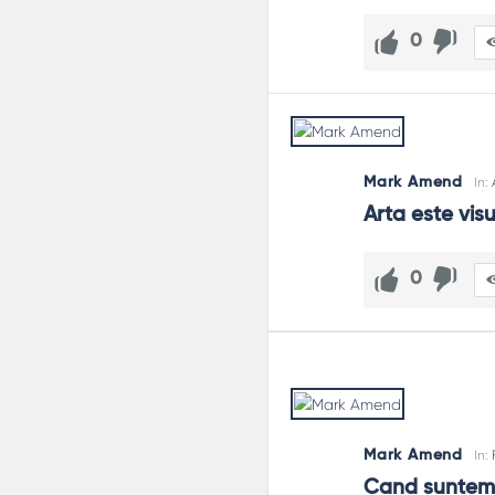
0
Mark Amend
In:
Arta este visu
0
Mark Amend
In:
Cand suntem f