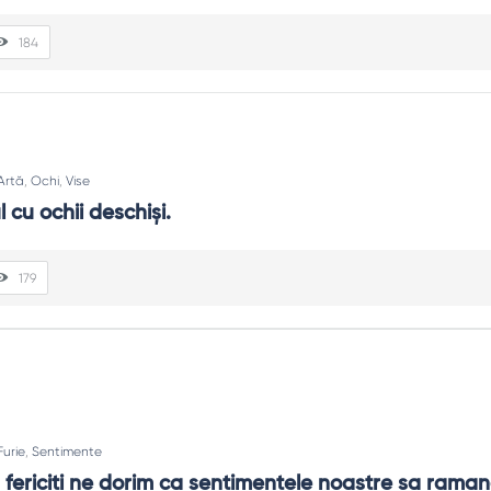
184
Artă
,
Ochi
,
Vise
l cu ochii deschiși.
179
Furie
,
Sentimente
ericiti ne dorim ca sentimentele noastre sa raman