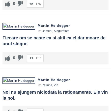
0
176
Martin Heidegger
In:
Oameni
,
Singurătate
Fiecare om se naste ca si altii ca el,dar moare de 
unul singur.
0
157
Martin Heidegger
In:
Rațiune
,
Vin
Noi nu ajungem niciodata la rationamente. Ele vin 
la noi.