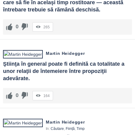
care să fie în acelaşi timp rostitoare ― această 
întrebare trebuie să rămână deschisă.
0
265
Martin Heidegger
Ştiinţa în general poate fi definită ca totalitate a 
unor relaţii de întemeiere între propoziţii 
adevărate.
0
164
Martin Heidegger
In:
Căutare
,
Ființă
,
Timp