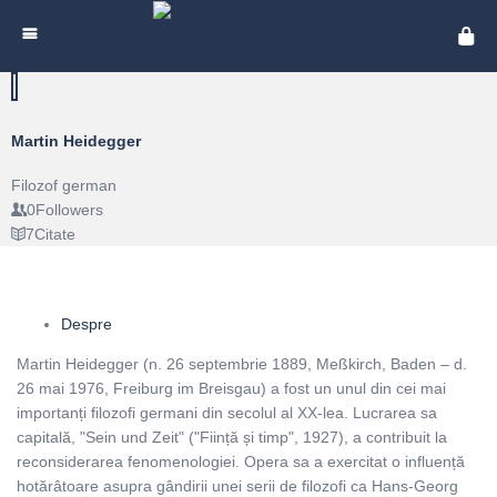
Cita
Martin Heidegger
Filozof german
0
Followers
7
Citate
Despre
Martin Heidegger (n. 26 septembrie 1889, Meßkirch, Baden – d.
26 mai 1976, Freiburg im Breisgau) a fost un unul din cei mai
importanți filozofi germani din secolul al XX-lea. Lucrarea sa
capitală, "Sein und Zeit" ("Ființă și timp", 1927), a contribuit la
reconsiderarea fenomenologiei. Opera sa a exercitat o influență
hotărâtoare asupra gândirii unei serii de filozofi ca Hans-Georg