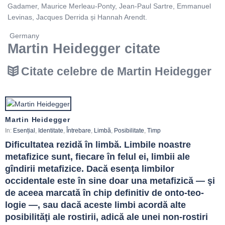
Gadamer, Maurice Merleau-Ponty, Jean-Paul Sartre, Emmanuel
Levinas, Jacques Derrida și Hannah Arendt.
Germany
Martin Heidegger citate
Citate celebre de Martin Heidegger
Martin Heidegger
In:
Esențial
,
Identitate
,
Întrebare
,
Limbă
,
Posibilitate
,
Timp
Dificultatea rezidă în limbă. Limbile noastre 
metafizice sunt, fiecare în felul ei, limbii ale 
gîndirii metafizice. Dacă esenţa limbilor 
occidentale este în sine doar una metafizică ― şi 
de aceea marcată în chip definitiv de onto-teo-
logie ―, sau dacă aceste limbi acordă alte 
posibilităţi ale rostirii, adică ale unei non-rostiri 