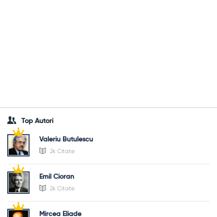
Top Autori
Valeriu Butulescu
2k Citate
Emil Cioran
2k Citate
Mircea Eliade