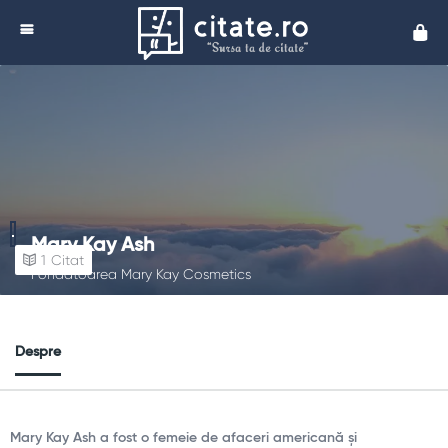
Cita
Mary Kay Ash
1
Citat
Fondatoarea Mary Kay Cosmetics
Despre
Mary Kay Ash a fost o femeie de afaceri americană și