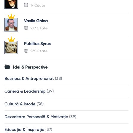
1k Citate
Vasile Ghica
977 Citate
Publilius Syrus
935 Citate
Idei & Perspective
Business & Antreprenoriat
(38)
Carieră & Leadership
(39)
Cultură & Istorie
(38)
Dezvoltare Personală & Motivație
(39)
Educație & Inspirație
(37)