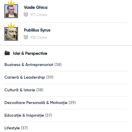
Vasile Ghica
977 Citate
Publilius Syrus
935 Citate
Idei & Perspective
Business & Antreprenoriat
(38)
Carieră & Leadership
(39)
Cultură & Istorie
(38)
Dezvoltare Personală & Motivație
(39)
Educație & Inspirație
(37)
Lifestyle
(37)