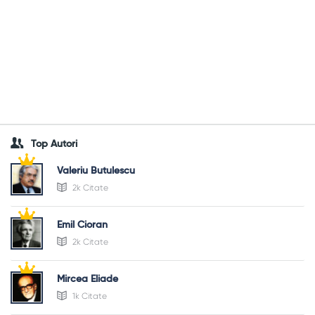
Top Autori
Valeriu Butulescu
2k Citate
Emil Cioran
2k Citate
Mircea Eliade
1k Citate