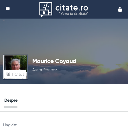
Cita
Maurice Coyaud
Autor francez
1
Citat
Despre
Lingvist