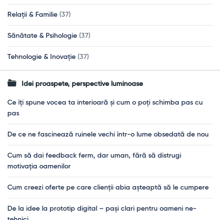
Relații & Familie
(37)
Sănătate & Psihologie
(37)
Tehnologie & Inovație
(37)
Idei proaspete, perspective luminoase
Ce îți spune vocea ta interioară și cum o poți schimba pas cu
pas
De ce ne fascinează ruinele vechi într-o lume obsedată de nou
Cum să dai feedback ferm, dar uman, fără să distrugi
motivația oamenilor
Cum creezi oferte pe care clienții abia așteaptă să le cumpere
De la idee la prototip digital – pași clari pentru oameni ne-
tehnici