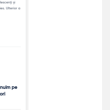
escenți și
es. Ulterior a
nuim pe 
ri 