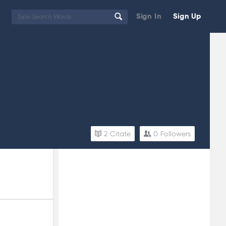
Sign In
Sign Up
2
Citate
0
Followers
Sidebar
Adv
250x250