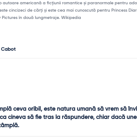
o autoare americană a ficțiunii romantice și paranormale pentru adol
 peste cincizeci de cărți și este cea mai cunoscută pentru Princess Diari
y Pictures în două lungmetraje. Wikipedia
g Cabot
plă ceva oribil, este natura umană să vrem să învi
ca cineva să fie tras la răspundere, chiar dacă uneo
ntâmplă.