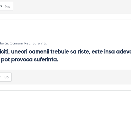
146
devăr
,
Oameni
,
Risc
,
Suferința
riciti, uneori oamenii trebuie sa riste, este insa adev
i pot provoca suferinta.
186