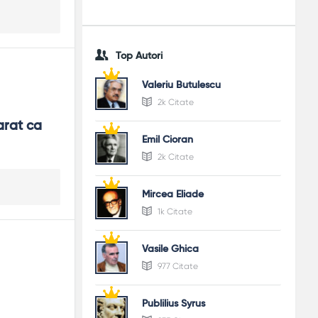
Top Autori
Valeriu Butulescu
2k Citate
arat ca 
Emil Cioran
2k Citate
Mircea Eliade
1k Citate
Vasile Ghica
977 Citate
Publilius Syrus