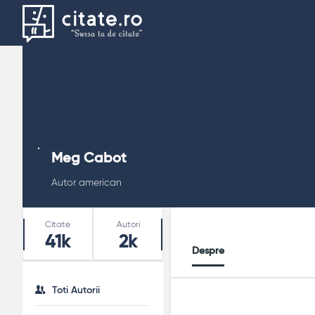
Meg Cabot
Autor american
Stats
Citate
Autori
41k
2k
Despre
Toti Autorii