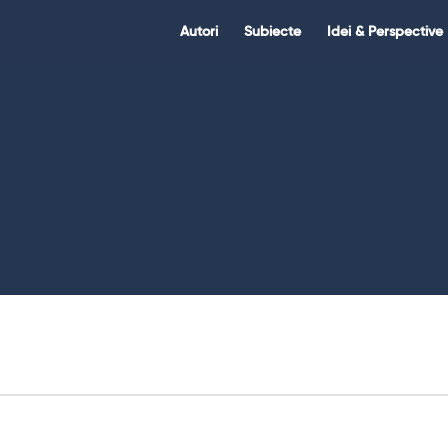
Citate.ro
Citate.ro
Autori
Subiecte
Idei & Perspective
Navigation