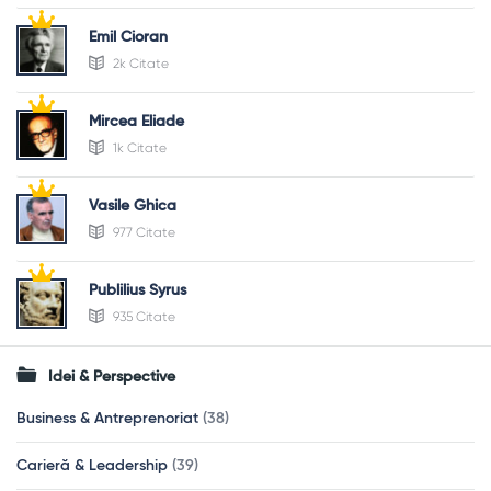
Emil Cioran
2k Citate
Mircea Eliade
1k Citate
Vasile Ghica
977 Citate
Publilius Syrus
935 Citate
Idei & Perspective
Business & Antreprenoriat
(38)
Carieră & Leadership
(39)