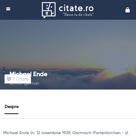
Cita
Michael Ende
7
Citate
Scriitor german
Despre
Michael Ende (n. 12 noiembrie 1929, Garmisch-Partenkirchen - d.