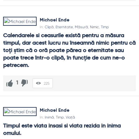
Michael Ende
In:
Clipă
,
Eternitate
,
Măsură
,
Nimic
,
Timp
Calendarele si ceasurile există pentru a măsura 
timpul, dar acest lucru nu înseamnă nimic pentru că 
toți știm că o oră poate părea o eternitate sau 
poate trece într-o clipă, în funcție de cum ne-o 
petrecem.
1
225
Michael Ende
In:
Inimă
,
Timp
,
Viață
Timpul este viata insasi si viata rezida in inima 
omului.