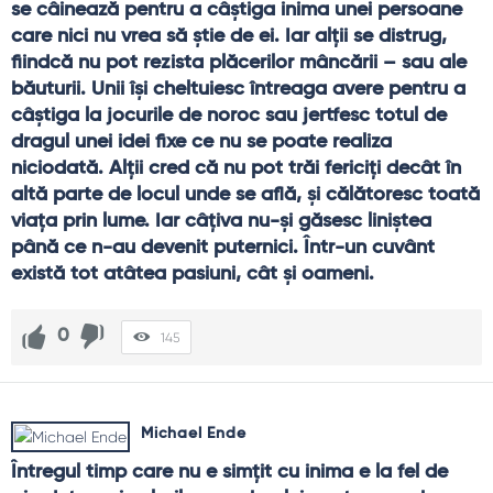
se câinează pentru a câştiga inima unei persoane 
care nici nu vrea să ştie de ei. Iar alţii se distrug, 
fiindcă nu pot rezista plăcerilor mâncării – sau ale 
băuturii. Unii îşi cheltuiesc întreaga avere pentru a 
câştiga la jocurile de noroc sau jertfesc totul de 
dragul unei idei fixe ce nu se poate realiza 
niciodată. Alţii cred că nu pot trăi fericiţi decât în 
altă parte de locul unde se află, şi călătoresc toată 
viaţa prin lume. Iar câţiva nu-şi găsesc liniştea 
până ce n-au devenit puternici. Într-un cuvânt 
există tot atâtea pasiuni, cât şi oameni.
0
145
Michael Ende
Întregul timp care nu e simţit cu inima e la fel de 