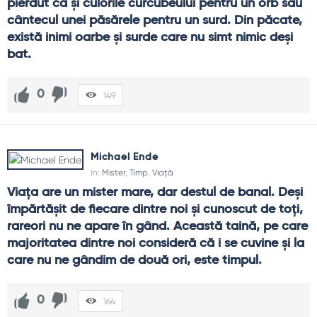
pierdut ca şi culorile curcubeului pentru un orb sau 
cântecul unei păsărele pentru un surd. Din păcate, 
există inimi oarbe şi surde care nu simt nimic deşi 
bat.
0
149
Michael Ende
In:
Mister
,
Timp
,
Viață
Viaţa are un mister mare, dar destul de banal. Deşi 
împărtăşit de fiecare dintre noi şi cunoscut de toţi, 
rareori nu ne apare în gând. Această taină, pe care 
majoritatea dintre noi consideră că i se cuvine şi la 
care nu ne gândim de două ori, este timpul.
0
164