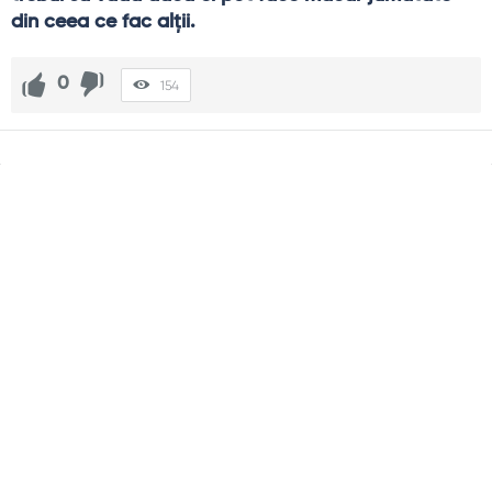
din ceea ce fac alții.
0
154
Sidebar
Adv
250x250