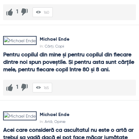
1
160
Michael Ende
In:
Cărți
,
Copii
Pentru copilul din mine şi pentru copilul din fiecare 
dintre noi spun poveştile. Şi pentru asta sunt cărţile 
mele, pentru fiecare copil între 80 şi 8 ani.
1
165
Michael Ende
In:
Artă
,
Opinie
Acei care consideră ca ascultatul nu este o artă ar 
trebui sa vadă dacă ei pot face măcar jumătate 