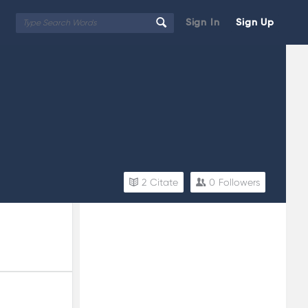
Sign In
Sign Up
2
Citate
0
Followers
Sidebar
Adv
250x250