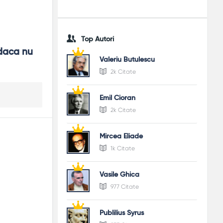
Top Autori
daca nu 
Valeriu Butulescu
2k Citate
Emil Cioran
2k Citate
Mircea Eliade
1k Citate
Vasile Ghica
977 Citate
Publilius Syrus