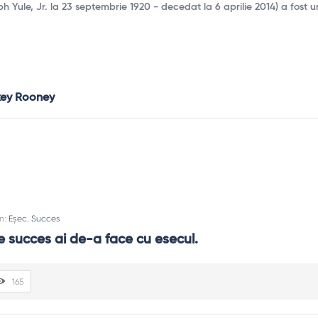
 Yule, Jr. la 23 septembrie 1920 - decedat la 6 aprilie 2014) a fost u
key Rooney
In:
Eșec
,
Succes
e succes ai de-a face cu esecul.
165