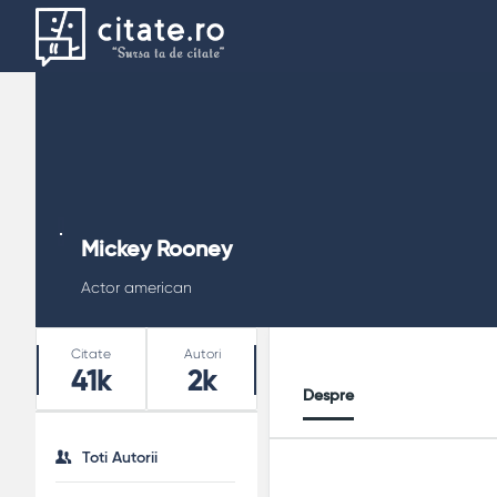
Mickey Rooney
Actor american
Stats
Citate
Autori
41k
2k
Despre
Toti Autorii