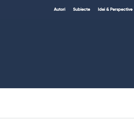
Citate.ro
Citate.ro
Autori
Subiecte
Idei & Perspective
Navigation