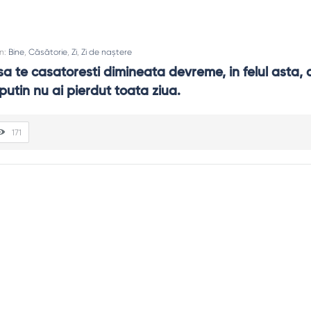
In:
Bine
,
Căsătorie
,
Zi
,
Zi de naștere
a te casatoresti dimineata devreme, in felul asta, 
 putin nu ai pierdut toata ziua.
171