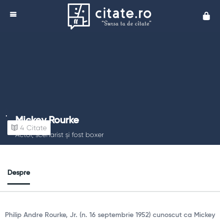
Cita
Mickey Rourke
4
Citate
Actor, scenarist și fost boxer
Despre
Philip Andre Rourke, Jr. (n. 16 septembrie 1952) cunoscut ca Mickey