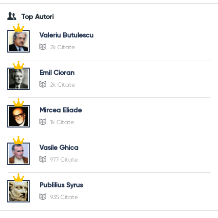
Top Autori
Valeriu Butulescu
2k Citate
Emil Cioran
2k Citate
Mircea Eliade
1k Citate
Vasile Ghica
977 Citate
Publilius Syrus
935 Citate