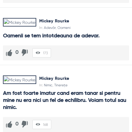
Mickey Rourke
In:
Adevăr
,
Oameni
Oamenii se tem intotdeauna de adevar.
0
173
Mickey Rourke
In:
Nimic
,
Tinerețe
Am fost foarte imatur cand eram tanar si pentru 
mine nu era nici un fel de echilibru. Voiam totul sau 
nimic.
0
168