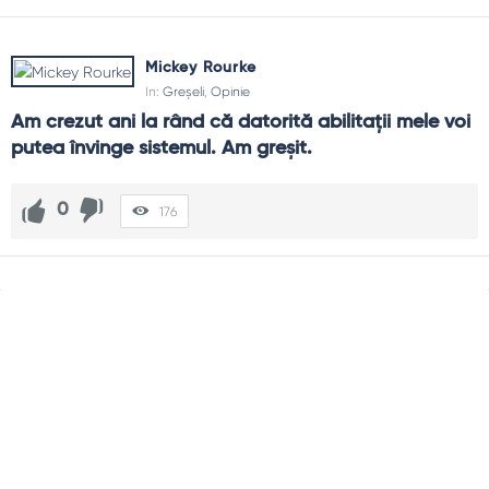
Mickey Rourke
In:
Greșeli
,
Opinie
Am crezut ani la rând că datorită abilitații mele voi 
putea învinge sistemul. Am greșit.
0
176
Sidebar
Adv
250x250