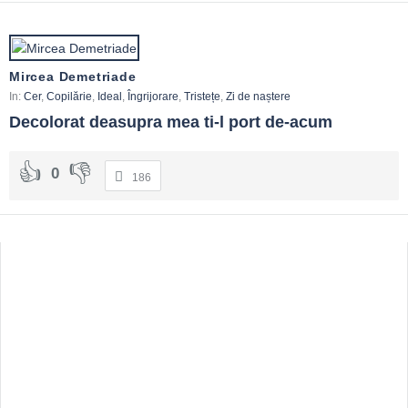
Mircea Demetriade
In:
Cer
,
Copilărie
,
Ideal
,
Îngrijorare
,
Tristețe
,
Zi de naștere
Decolorat deasupra mea ti-l port de-acum
0
186
Sidebar
Adv
250x250