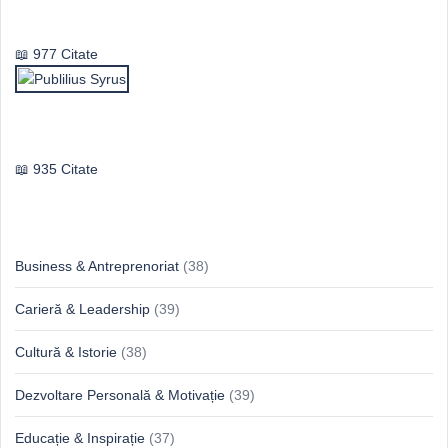
Vasile Ghica
977 Citate
Publilius Syrus
935 Citate
Idei & Perspective
Business & Antreprenoriat
(38)
Carieră & Leadership
(39)
Cultură & Istorie
(38)
Dezvoltare Personală & Motivație
(39)
Educație & Inspirație
(37)