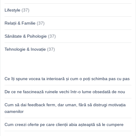
Lifestyle
(37)
Relații & Familie
(37)
Sănătate & Psihologie
(37)
Tehnologie & Inovație
(37)
Idei proaspete, perspective luminoase
Ce îți spune vocea ta interioară și cum o poți schimba pas cu pas
De ce ne fascinează ruinele vechi într-o lume obsedată de nou
Cum să dai feedback ferm, dar uman, fără să distrugi motivația
oamenilor
Cum creezi oferte pe care clienții abia așteaptă să le cumpere