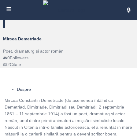
Cita
Mircea Demetriade
Poet, dramaturg și actor român
0
Followers
2
Citate
Despre
Mircea Constantin Demetriade (de asemenea întâlnit ca
Demetriad, Dimitriade, Dimitriadi sau Demitriadi; 2 septembrie
1861 – 11 septembrie 1914) a fost un poet, dramaturg și actor
român, unul dintre primii animatori ai mișcării simboliste locale.
Născut în Oltenia într-o familie actoricească, el a renunțat în mare
măsură la o carieră similară pentru a deveni scriitor boem.