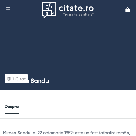
Cita
1
Citat
Mircea Sandu
Despre
Mircea Sandu (n. 22 octombrie 1952) este un fost fotbalist român,