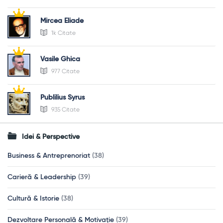
Mircea Eliade
1k Citate
Vasile Ghica
977 Citate
Publilius Syrus
935 Citate
Idei & Perspective
Business & Antreprenoriat
(38)
Carieră & Leadership
(39)
Cultură & Istorie
(38)
Dezvoltare Personală & Motivație
(39)