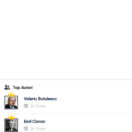
Top Autori
Valeriu Butulescu
2k Citate
Emil Cioran
2k Citate