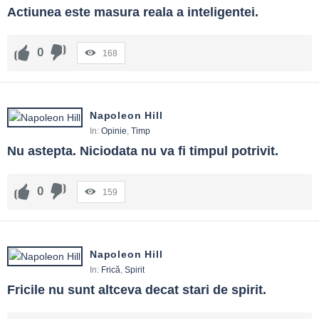
Actiunea este masura reala a inteligentei.
0
168
Napoleon Hill
In:
Opinie
,
Timp
Nu astepta. Niciodata nu va fi timpul potrivit.
0
159
Napoleon Hill
In:
Frică
,
Spirit
Fricile nu sunt altceva decat stari de spirit.