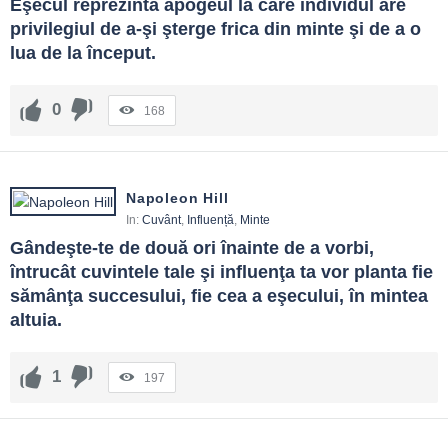
Eşecul reprezintă apogeul la care individul are 
privilegiul de a-şi şterge frica din minte şi de a o 
lua de la început.
0
168
Napoleon Hill
In:
Cuvânt
,
Influență
,
Minte
Gândeşte-te de două ori înainte de a vorbi, 
întrucât cuvintele tale şi influenţa ta vor planta fie 
sămânţa succesului, fie cea a eşecului, în mintea 
altuia.
1
197