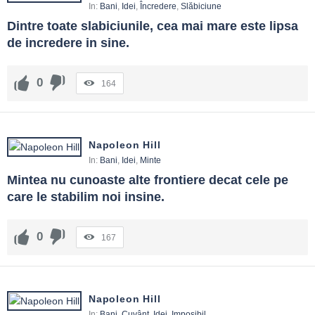
In:
Bani
,
Idei
,
Încredere
,
Slăbiciune
Dintre toate slabiciunile, cea mai mare este lipsa 
de incredere in sine.
0
164
Napoleon Hill
In:
Bani
,
Idei
,
Minte
Mintea nu cunoaste alte frontiere decat cele pe 
care le stabilim noi insine.
0
167
Napoleon Hill
In:
Bani
,
Cuvânt
,
Idei
,
Imposibil