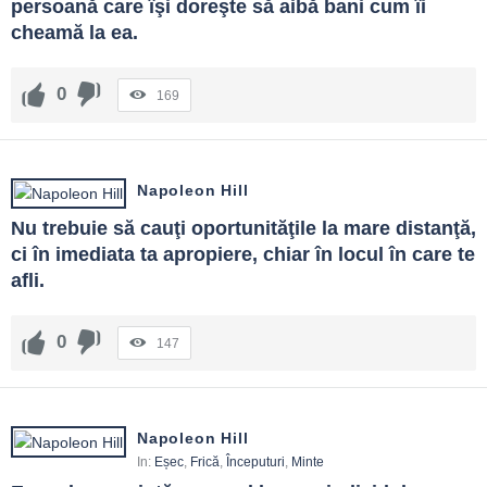
persoană care îşi doreşte să aibă bani cum îi 
cheamă la ea.
0
169
Napoleon Hill
Nu trebuie să cauţi oportunităţile la mare distanţă, 
ci în imediata ta apropiere, chiar în locul în care te 
afli.
0
147
Napoleon Hill
In:
Eșec
,
Frică
,
Începuturi
,
Minte