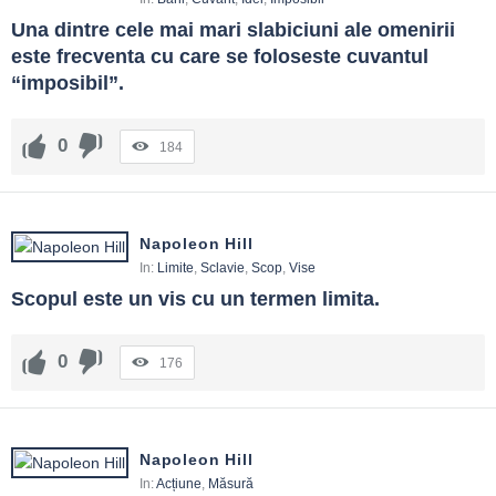
Una dintre cele mai mari slabiciuni ale omenirii 
este frecventa cu care se foloseste cuvantul 
“imposibil”.
0
184
Napoleon Hill
In:
Limite
,
Sclavie
,
Scop
,
Vise
Scopul este un vis cu un termen limita.
0
176
Napoleon Hill
In:
Acțiune
,
Măsură