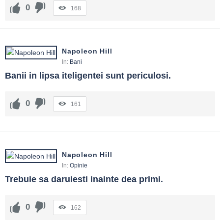
0
168
Napoleon Hill
In:
Bani
Banii in lipsa iteligentei sunt periculosi.
0
161
Napoleon Hill
In:
Opinie
Trebuie sa daruiesti inainte dea primi.
0
162