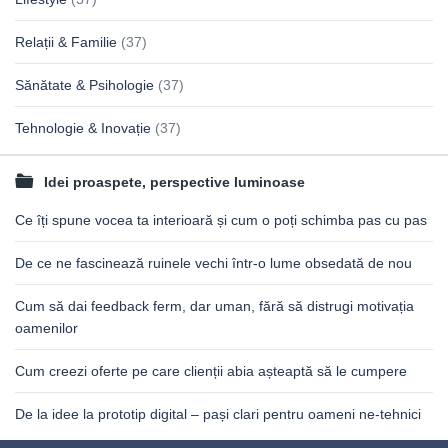
Relații & Familie
(37)
Sănătate & Psihologie
(37)
Tehnologie & Inovație
(37)
Idei proaspete, perspective luminoase
Ce îți spune vocea ta interioară și cum o poți schimba pas cu pas
De ce ne fascinează ruinele vechi într-o lume obsedată de nou
Cum să dai feedback ferm, dar uman, fără să distrugi motivația
oamenilor
Cum creezi oferte pe care clienții abia așteaptă să le cumpere
De la idee la prototip digital – pași clari pentru oameni ne-tehnici