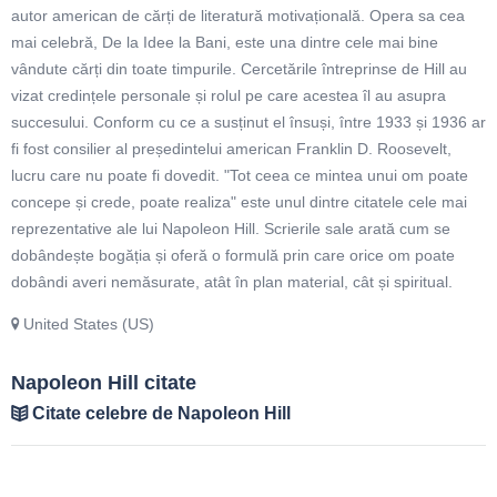
autor american de cărți de literatură motivațională. Opera sa cea
mai celebră, De la Idee la Bani, este una dintre cele mai bine
vândute cărți din toate timpurile. Cercetările întreprinse de Hill au
vizat credințele personale și rolul pe care acestea îl au asupra
succesului. Conform cu ce a susținut el însuși, între 1933 și 1936 ar
fi fost consilier al președintelui american Franklin D. Roosevelt,
lucru care nu poate fi dovedit. "Tot ceea ce mintea unui om poate
concepe și crede, poate realiza" este unul dintre citatele cele mai
reprezentative ale lui Napoleon Hill. Scrierile sale arată cum se
dobândește bogăția și oferă o formulă prin care orice om poate
dobândi averi nemăsurate, atât în plan material, cât și spiritual.
United States (US)
Napoleon Hill citate
Citate celebre de Napoleon Hill