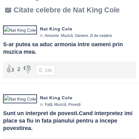
Citate celebre de Nat King Cole
Nat King Cole
In:
Armonie
,
Muzică
,
Oameni
,
Zi de naștere
S-ar putea sa aduc armonia intre oameni prin 
muzica mea.
2
170
Nat King Cole
In:
Față
,
Muzică
,
Povești
Sunt un interpret de povesti.Cand interpretez imi 
place sa fiu in fata pianului pentru a incepe 
povestirea.