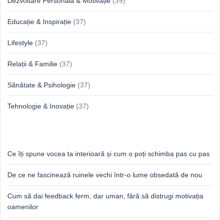
Dezvoltare Personală & Motivație
(39)
Educație & Inspirație
(37)
Lifestyle
(37)
Relații & Familie
(37)
Sănătate & Psihologie
(37)
Tehnologie & Inovație
(37)
Idei proaspete, perspective luminoase
Ce îți spune vocea ta interioară și cum o poți schimba pas cu pas
De ce ne fascinează ruinele vechi într-o lume obsedată de nou
Cum să dai feedback ferm, dar uman, fără să distrugi motivația
oamenilor