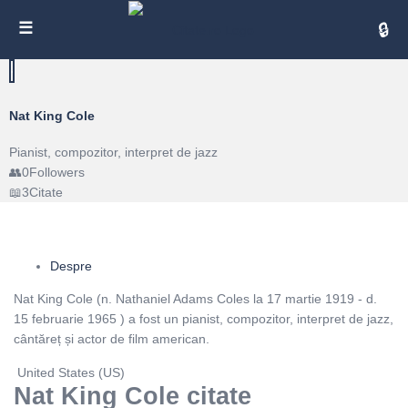
Cita
Nat King Cole
Pianist, compozitor, interpret de jazz
0
Followers
3
Citate
Despre
Nat King Cole (n. Nathaniel Adams Coles la 17 martie 1919 - d.
15 februarie 1965 ) a fost un pianist, compozitor, interpret de jazz,
cântăreț și actor de film american.
United States (US)
Nat King Cole citate