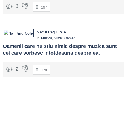
3
197
Nat King Cole
In:
Muzică
,
Nimic
,
Oameni
Oamenii care nu stiu nimic despre muzica sunt 
cei care vorbesc intotdeauna despre ea.
2
170
Sidebar
Adv
250x250