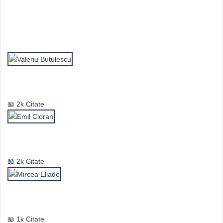
Top Autori
Valeriu Butulescu
2k Citate
Emil Cioran
2k Citate
Mircea Eliade
1k Citate