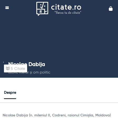
Cita
Nicolae Dabija
5
Citate
Istoric literar și om politic
Despre
Nicolae Dabija (n. mileniul II, Codreni, raionul Cimișlia, Moldova)