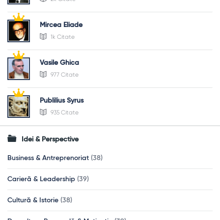
Mircea Eliade
1k Citate
Vasile Ghica
977 Citate
Publilius Syrus
935 Citate
Idei & Perspective
Business & Antreprenoriat
(38)
Carieră & Leadership
(39)
Cultură & Istorie
(38)