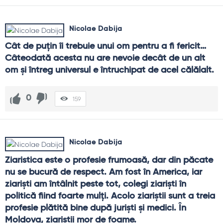
Nicolae Dabija
Cât de puţin îi trebuie unui om pentru a fi fericit… 
Câteodată acesta nu are nevoie decât de un alt 
om şi întreg universul e întruchipat de acel călălalt.
0
159
Nicolae Dabija
Ziaristica este o profesie frumoasă, dar din păcate 
nu se bucură de respect. Am fost în America, iar 
ziarişti am întâlnit peste tot, colegi ziarişti în 
politică fiind foarte mulţi. Acolo ziariştii sunt a treia 
profesie plătită bine după jurişti şi medici. În 
Moldova, ziariştii mor de foame.