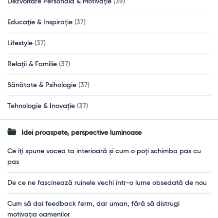
Dezvoltare Personală & Motivație
(39)
Educație & Inspirație
(37)
Lifestyle
(37)
Relații & Familie
(37)
Sănătate & Psihologie
(37)
Tehnologie & Inovație
(37)
Idei proaspete, perspective luminoase
Ce îți spune vocea ta interioară și cum o poți schimba pas cu
pas
De ce ne fascinează ruinele vechi într-o lume obsedată de nou
Cum să dai feedback ferm, dar uman, fără să distrugi
motivația oamenilor