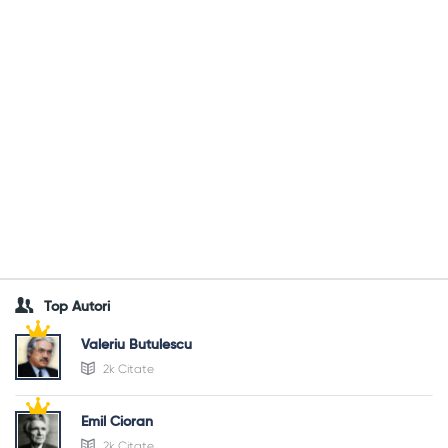
Top Autori
Valeriu Butulescu
2k Citate
Emil Cioran
2k Citate