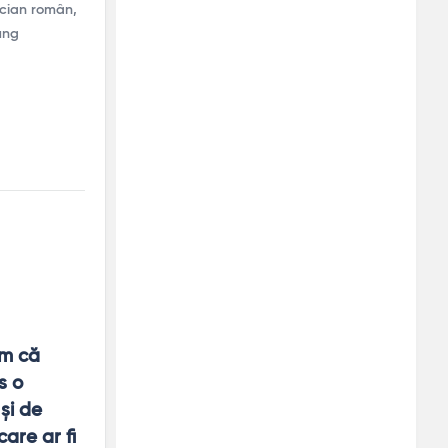
fician român,
lung
m că 
 o 
i de 
are ar fi 