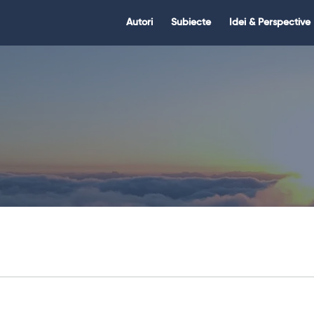
Citate.ro
Citate.ro
Autori
Subiecte
Idei & Perspective
Navigation