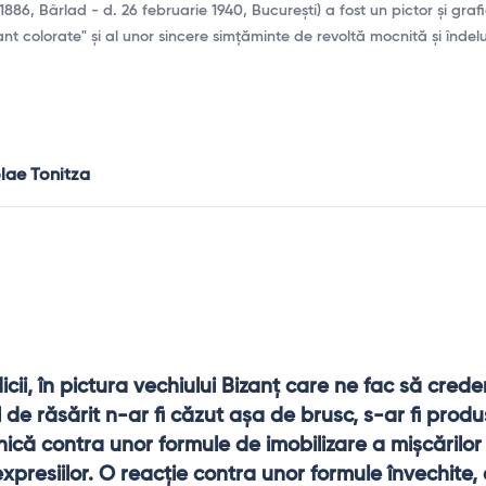
e 1886, Bârlad - d. 26 februarie 1940, București) a fost un pictor și gra
riant colorate" și al unor sincere simțăminte de revoltă mocnită și înde
lae Tonitza
cii, în pictura vechiului Bizanţ care ne fac să crede
de răsărit n-ar fi căzut aşa de brusc, s-ar fi produs
ică contra unor formule de imobilizare a mişcărilor ş
xpresiilor. O reacţie contra unor formule învechite, c