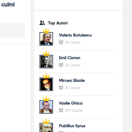
culmi 
Top Autori
Valeriu Butulescu
2k Citate
Emil Cioran
2k Citate
Mircea Eliade
1k Citate
Vasile Ghica
977 Citate
Publilius Syrus