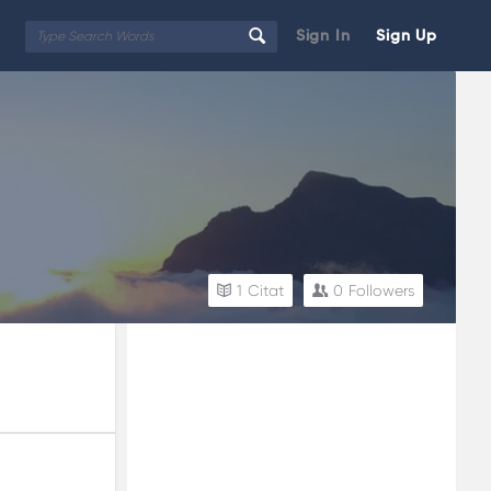
Sign In
Sign Up
1
Citat
0
Followers
Sidebar
Adv
250x250