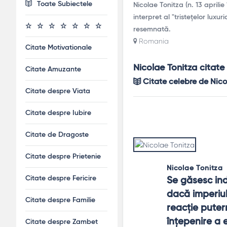
Toate Subiectele
Nicolae Tonitza (n. 13 aprili
interpret al "tristețelor luxu
resemnată.
Romania
Citate Motivationale
Nicolae Tonitza citate
Citate Amuzante
Citate celebre de Nico
Citate despre Viata
Citate despre Iubire
Citate de Dragoste
Citate despre Prietenie
Nicolae Tonitza
Citate despre Fericire
Se găsesc indi
dacă imperiul 
Citate despre Familie
reacţie putern
înţepenire a e
Citate despre Zambet