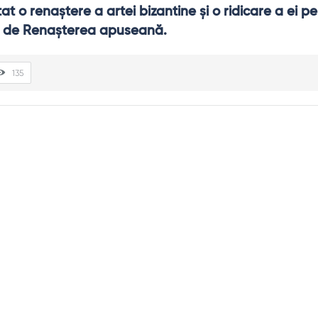
at o renaştere a artei bizantine şi o ridicare a ei pe 
e de Renaşterea apuseană.
135