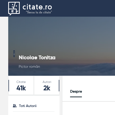
Nicolae Tonitza
Pictor român
Stats
Citate
Autori
41k
2k
Despre
Toti Autorii