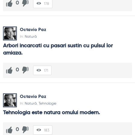
0
178
Octavio Paz
In:
Natură
Arbori incarcati cu pasari sustin cu pulsul lor 
amiaza.
0
171
Octavio Paz
In:
Natură
,
Tehnologie
Tehnologia este natura omului modern.
0
183