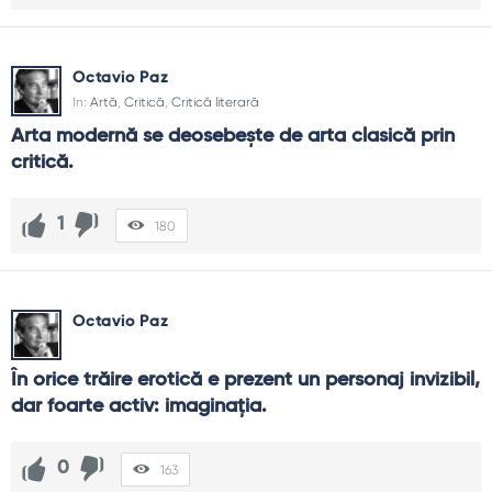
Octavio Paz
In:
Artă
,
Critică
,
Critică literară
Arta modernă se deosebeşte de arta clasică prin 
critică.
1
180
Octavio Paz
În orice trăire erotică e prezent un personaj invizibil, 
dar foarte activ: imaginaţia.
0
163