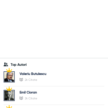
Top Autori
Valeriu Butulescu
2k Citate
Emil Cioran
2k Citate