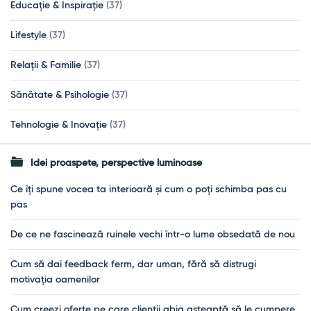
Educație & Inspirație
(37)
Lifestyle
(37)
Relații & Familie
(37)
Sănătate & Psihologie
(37)
Tehnologie & Inovație
(37)
Idei proaspete, perspective luminoase
Ce îți spune vocea ta interioară și cum o poți schimba pas cu
pas
De ce ne fascinează ruinele vechi într-o lume obsedată de nou
Cum să dai feedback ferm, dar uman, fără să distrugi
motivația oamenilor
Cum creezi oferte pe care clienții abia așteaptă să le cumpere