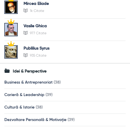
Mircea Eliade
1k Citate
Vasile Ghica
977 Citate
Publilius Syrus
935 Citate
Idei & Perspective
Business & Antreprenoriat
(38)
Carieră & Leadership
(39)
Cultură & Istorie
(38)
Dezvoltare Personală & Motivație
(39)