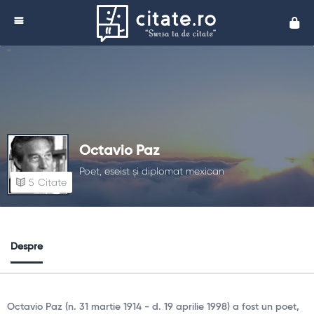
Cita
Octavio Paz
Poet, eseist și diplomat mexican
5
Citate
Despre
Octavio Paz (n. 31 martie 1914 - d. 19 aprilie 1998) a fost un poet,