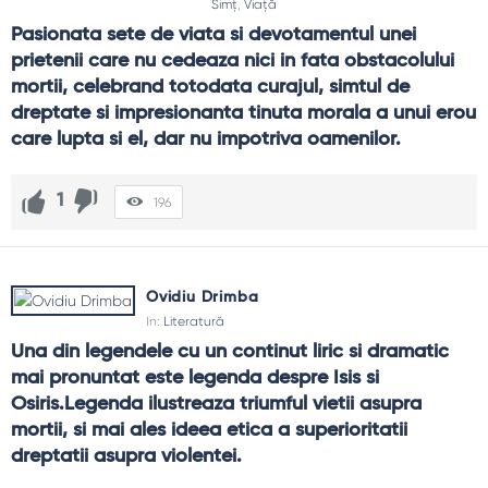
Simț
,
Viață
Pasionata sete de viata si devotamentul unei 
prietenii care nu cedeaza nici in fata obstacolului 
mortii, celebrand totodata curajul, simtul de 
dreptate si impresionanta tinuta morala a unui erou 
care lupta si el, dar nu impotriva oamenilor.
1
196
Ovidiu Drimba
In:
Literatură
Una din legendele cu un continut liric si dramatic 
mai pronuntat este legenda despre Isis si 
Osiris.Legenda ilustreaza triumful vietii asupra 
mortii, si mai ales ideea etica a superioritatii 
dreptatii asupra violentei.