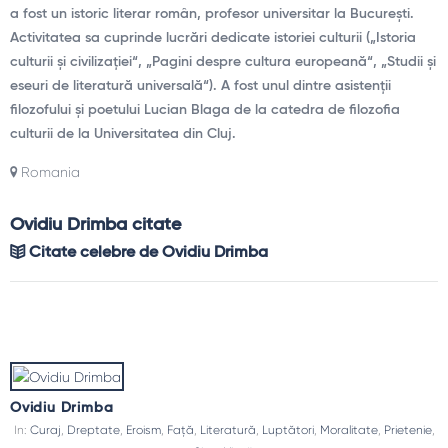
a fost un istoric literar român, profesor universitar la București.
Activitatea sa cuprinde lucrări dedicate istoriei culturii („Istoria
culturii și civilizației“, „Pagini despre cultura europeană“, „Studii și
eseuri de literatură universală“). A fost unul dintre asistenții
filozofului și poetului Lucian Blaga de la catedra de filozofia
culturii de la Universitatea din Cluj.
Romania
Ovidiu Drimba citate
Citate celebre de Ovidiu Drimba
Ovidiu Drimba
In:
Curaj
,
Dreptate
,
Eroism
,
Față
,
Literatură
,
Luptători
,
Moralitate
,
Prietenie
,