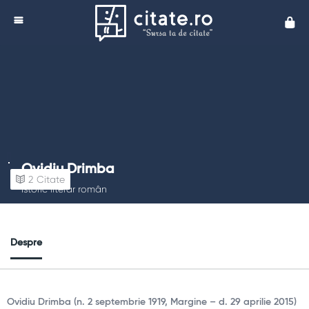
Cita
Ovidiu Drimba
2
Citate
Istoric literar român
Despre
Ovidiu Drimba (n. 2 septembrie 1919, Margine – d. 29 aprilie 2015)