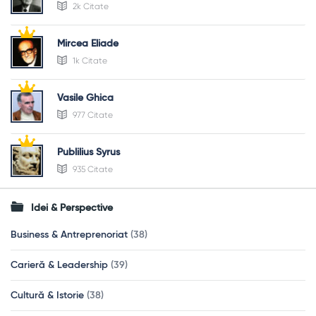
2k Citate
Mircea Eliade
1k Citate
Vasile Ghica
977 Citate
Publilius Syrus
935 Citate
Idei & Perspective
Business & Antreprenoriat
(38)
Carieră & Leadership
(39)
Cultură & Istorie
(38)