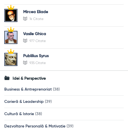
Mircea Eliade
1k Citate
Vasile Ghica
977 Citate
Publilius Syrus
935 Citate
Idei & Perspective
Business & Antreprenoriat
(38)
Carieră & Leadership
(39)
Cultură & Istorie
(38)
Dezvoltare Personală & Motivație
(39)