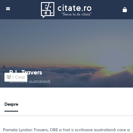
Cita
P. L. Travers
1
Citat
Scriitoare australiană
Despre
Pamela Lyndon Travers, OBE a fost o scriitoare australiană care a