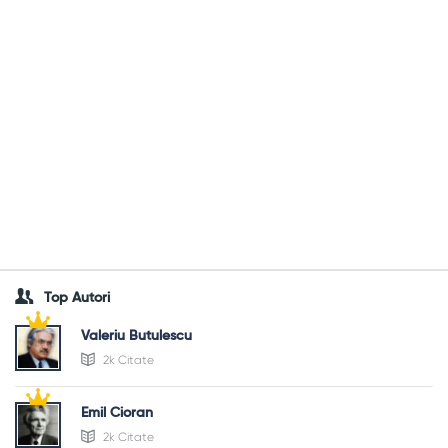
Top Autori
Valeriu Butulescu
2k Citate
Emil Cioran
2k Citate