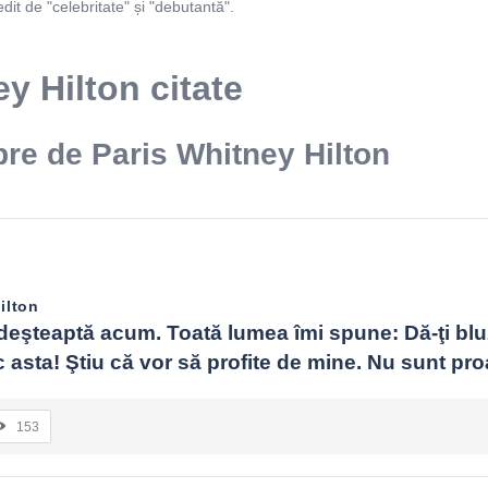
it de "celebritate" și "debutantă".
y Hilton citate
bre de Paris Whitney Hilton
ilton
deşteaptă acum. Toată lumea îmi spune: Dă-ţi bluz
 asta! Ştiu că vor să profite de mine. Nu sunt pro
153