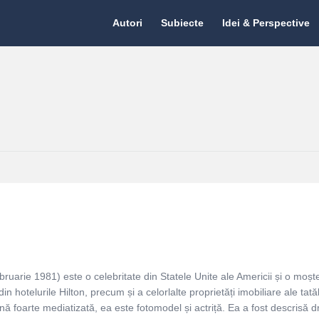
Citate.ro
Citate.ro
Autori
Subiecte
Idei & Perspective
Navigation
bruarie 1981) este o celebritate din Statele Unite ale Americii și o moșt
 din hotelurile Hilton, precum și a celorlalte proprietăți imobiliare ale tat
nă foarte mediatizată, ea este fotomodel și actriță. Ea a fost descrisă d