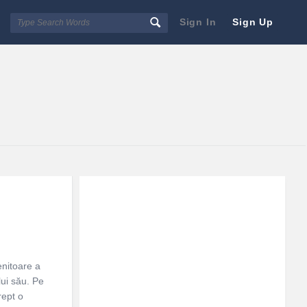
Sign In
Sign Up
Sidebar
Adv
250x250
enitoare a
ălui său. Pe
rept o