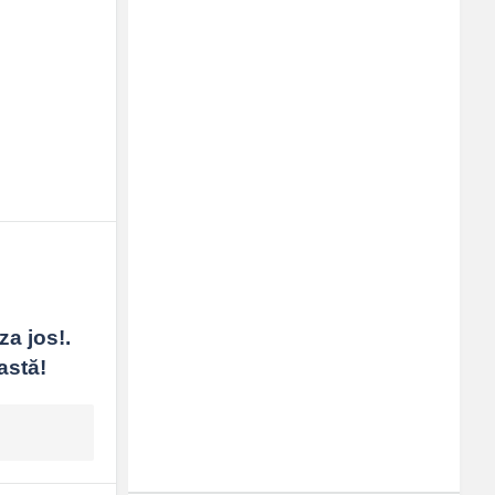
a jos!. 
astă!