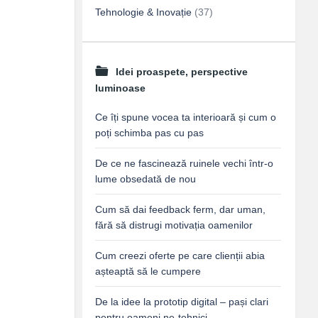
Tehnologie & Inovație
(37)
Idei proaspete, perspective
luminoase
Ce îți spune vocea ta interioară și cum o
poți schimba pas cu pas
De ce ne fascinează ruinele vechi într-o
lume obsedată de nou
Cum să dai feedback ferm, dar uman,
fără să distrugi motivația oamenilor
Cum creezi oferte pe care clienții abia
așteaptă să le cumpere
De la idee la prototip digital – pași clari
pentru oameni ne-tehnici