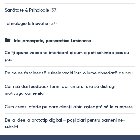
Sănătate & Psihologie
(37)
Tehnologie & Inovație
(37)
Idei proaspete, perspective luminoase
Ce îți spune vocea ta interioară și cum o poți schimba pas cu
pas
De ce ne fascinează ruinele vechi într-o lume obsedată de nou
Cum să dai feedback ferm, dar uman, fără să distrugi
motivația oamenilor
Cum creezi oferte pe care clienții abia așteaptă să le cumpere
De la idee la prototip digital – pași clari pentru oameni ne-
tehnici