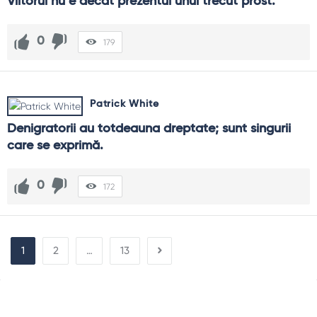
Viitorul nu e decât prezentul unui trecut prost.
0
179
Patrick White
Denigratorii au totdeauna dreptate; sunt singurii 
care se exprimă.
0
172
1
2
…
13
Sidebar
Adv