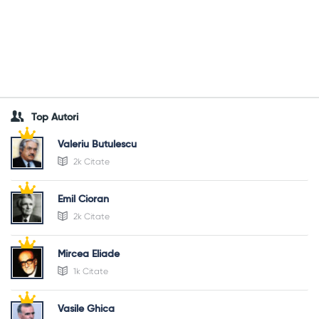
Top Autori
Valeriu Butulescu
2k Citate
Emil Cioran
2k Citate
Mircea Eliade
1k Citate
Vasile Ghica