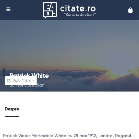
Cita
Patrick White
246
Citate
Scriitor australian
Despre
Patrick Victor Martindale White (n. 28 mai 1912, Londra, Regatul