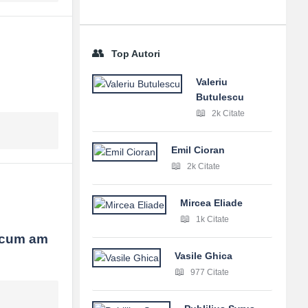
Top Autori
Valeriu
Butulescu
2k Citate
Emil Cioran
2k Citate
Mircea Eliade
1k Citate
i cum am 
Vasile Ghica
977 Citate