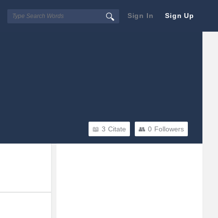
Sign In
Sign Up
3
Citate
0
Followers
Sidebar
Adv
250x250