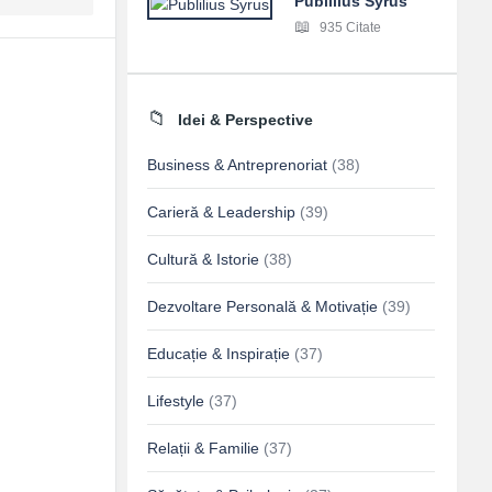
Publilius Syrus
935 Citate
Idei & Perspective
Business & Antreprenoriat
(38)
Carieră & Leadership
(39)
Cultură & Istorie
(38)
Dezvoltare Personală & Motivație
(39)
Educație & Inspirație
(37)
Lifestyle
(37)
Relații & Familie
(37)