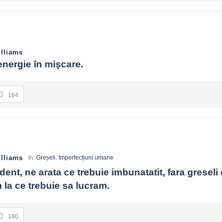
lliams
energie în mişcare.
164
lliams
In:
Greșeli
,
Imperfecțiuni umane
ident, ne arata ce trebuie imbunatatit, fara gresel
 la ce trebuie sa lucram.
180