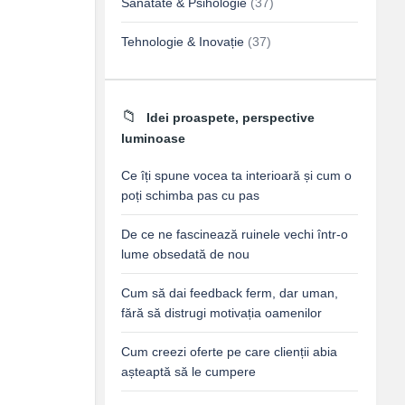
Sănătate & Psihologie
(37)
Tehnologie & Inovație
(37)
Idei proaspete, perspective
luminoase
Ce îți spune vocea ta interioară și cum o
poți schimba pas cu pas
De ce ne fascinează ruinele vechi într-o
lume obsedată de nou
Cum să dai feedback ferm, dar uman,
fără să distrugi motivația oamenilor
Cum creezi oferte pe care clienții abia
așteaptă să le cumpere