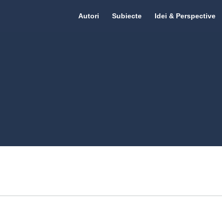
Citate.ro
Citate.ro
Autori
Subiecte
Idei & Perspective
Navigation