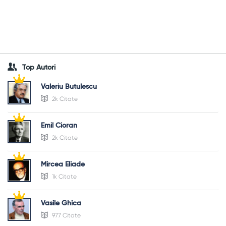
Top Autori
Valeriu Butulescu
2k Citate
Emil Cioran
2k Citate
Mircea Eliade
1k Citate
Vasile Ghica
977 Citate