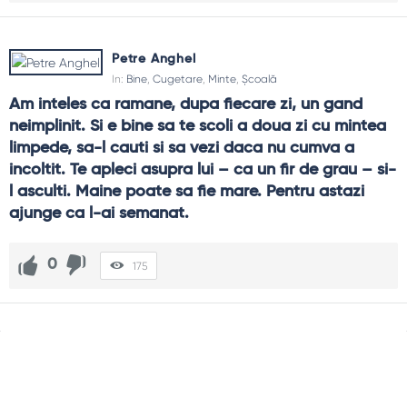
Petre Anghel
In:
Bine
,
Cugetare
,
Minte
,
Școală
Am inteles ca ramane, dupa fiecare zi, un gand 
neimplinit. Si e bine sa te scoli a doua zi cu mintea 
limpede, sa-l cauti si sa vezi daca nu cumva a 
incoltit. Te apleci asupra lui – ca un fir de grau – si-
l asculti. Maine poate sa fie mare. Pentru astazi 
ajunge ca l-ai semanat.
0
175
Sidebar
Adv
250x250