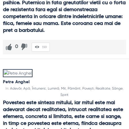
psihice. Puternica in fata greutatilor vietii cu o forta 
de rezistenta fara egal si demonstreaza 
competenta in oricare dintre indeletnicirile umane: 
fiica, femeie sau mama. Este coroana cea mai de 
pret a barbatului.
0
199
Petre Anghel
In:
Adevăr
,
Apă
,
Întuneric
,
Lumină
,
Mit
,
Pământ
,
Povești
,
Realitate
,
Sânge
,
Spirit
Povestea este sinteza mitului, iar mitul este mai 
adevarat decat realitatea, intrucat realitatea este 
efemera, concreta si limitata, este carne si sange, 
in timp ce povestea este eterna, fiindca deasupra 