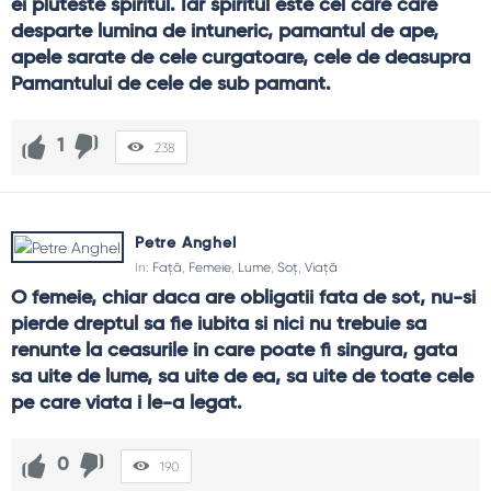
ei pluteste spiritul. Iar spiritul este cel care care 
desparte lumina de intuneric, pamantul de ape, 
apele sarate de cele curgatoare, cele de deasupra 
Pamantului de cele de sub pamant.
1
238
Petre Anghel
In:
Față
,
Femeie
,
Lume
,
Soț
,
Viață
O femeie, chiar daca are obligatii fata de sot, nu-si 
pierde dreptul sa fie iubita si nici nu trebuie sa 
renunte la ceasurile in care poate fi singura, gata 
sa uite de lume, sa uite de ea, sa uite de toate cele 
pe care viata i le-a legat.
0
190