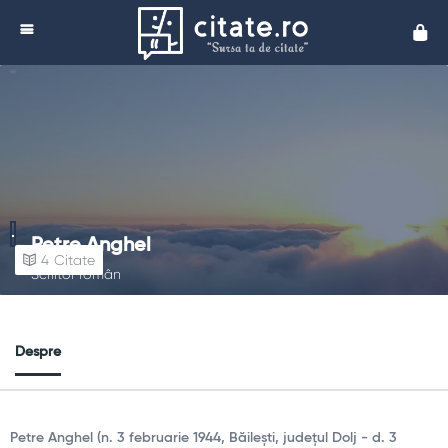
Cita
Petre Anghel
4
Citate
Scriitor român
Despre
Petre Anghel (n. 3 februarie 1944, Băilești, județul Dolj - d. 3