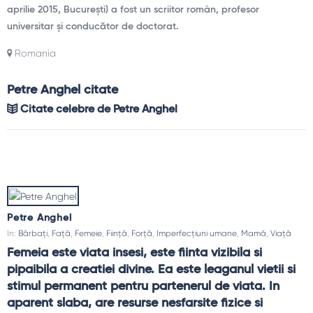
aprilie 2015, București) a fost un scriitor român, profesor
universitar și conducător de doctorat.
Romania
Petre Anghel citate
Citate celebre de Petre Anghel
Petre Anghel
In:
Bărbați
,
Față
,
Femeie
,
Ființă
,
Forță
,
Imperfecțiuni umane
,
Mamă
,
Viață
Femeia este viata insesi, este fiinta vizibila si 
pipaibila a creatiei divine. Ea este leaganul vietii si 
stimul permanent pentru partenerul de viata. In 
aparent slaba, are resurse nesfarsite fizice si 