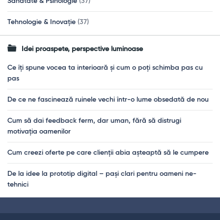
Sănătate & Psihologie
(37)
Tehnologie & Inovație
(37)
Idei proaspete, perspective luminoase
Ce îți spune vocea ta interioară și cum o poți schimba pas cu
pas
De ce ne fascinează ruinele vechi într-o lume obsedată de nou
Cum să dai feedback ferm, dar uman, fără să distrugi
motivația oamenilor
Cum creezi oferte pe care clienții abia așteaptă să le cumpere
De la idee la prototip digital – pași clari pentru oameni ne-
tehnici
Footer