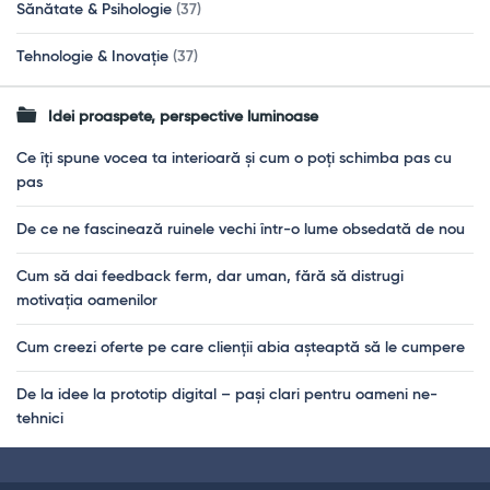
Sănătate & Psihologie
(37)
Tehnologie & Inovație
(37)
Idei proaspete, perspective luminoase
Ce îți spune vocea ta interioară și cum o poți schimba pas cu
pas
De ce ne fascinează ruinele vechi într-o lume obsedată de nou
Cum să dai feedback ferm, dar uman, fără să distrugi
motivația oamenilor
Cum creezi oferte pe care clienții abia așteaptă să le cumpere
De la idee la prototip digital – pași clari pentru oameni ne-
tehnici
Footer