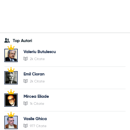
Top Autori
Valeriu Butulescu
2k Citate
Emil Cioran
2k Citate
Mircea Eliade
1k Citate
Vasile Ghica
977 Citate