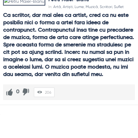
Petru Maier-Bianu
In:
Artă
,
Artiști
,
Lume
,
Muzică
,
Scriitori
,
Suflet
Ca scriitor, dar mai ales ca artist, cred ca nu este 
posibila nici o forma a artei fara ideea de 
contrapunct. Contrapunctul insa tine cu precadere 
de muzica, forma de arta care atinge perfectiunea. 
Spre aceasta forma de smerenie ma straduiesc pe 
cit pot sa ajung scriind. Incerc nu numai sa pun in 
imagine o lume, dar sa si creez sugestia unei muzici 
a aceleiasi lumi. O muzica poate modesta, nu imi 
dau seama, dar venita din sufletul meu.
0
206
Sidebar
Adv
250x250