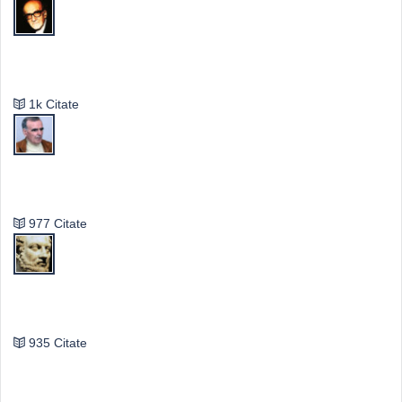
Mircea Eliade
1k Citate
Vasile Ghica
977 Citate
Publilius Syrus
935 Citate
Idei & Perspective