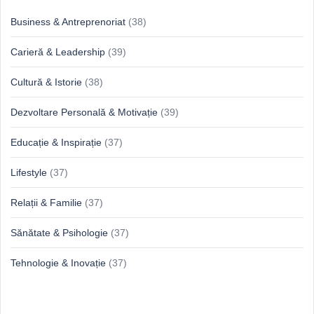
Business & Antreprenoriat
(38)
Carieră & Leadership
(39)
Cultură & Istorie
(38)
Dezvoltare Personală & Motivație
(39)
Educație & Inspirație
(37)
Lifestyle
(37)
Relații & Familie
(37)
Sănătate & Psihologie
(37)
Tehnologie & Inovație
(37)
Idei proaspete, perspective luminoase