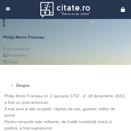
Cita
Philip Morin Freneau
Poet american
0
Followers
1
Citat
Despre
Philip Morin Freneau (n. 2 ianuarie 1752 - d. 18 decembrie 1832)
a fost un poet american.
A mai avut și alte ocupații: căpitan de vas, gazetar, editor de
jurnal.
Pentru versurile sale militante, de înaltă conștiință civică și
politică, a fost supranumit