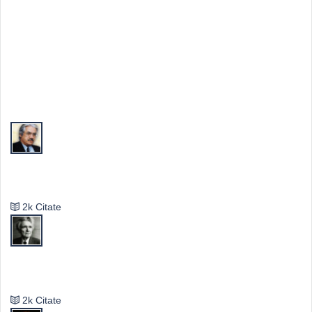
Top Autori
Valeriu Butulescu
2k Citate
Emil Cioran
2k Citate