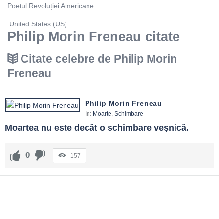
Poetul Revoluției Americane.
United States (US)
Philip Morin Freneau citate
Citate celebre de Philip Morin
Freneau
Philip Morin Freneau
In:
Moarte
,
Schimbare
Moartea nu este decât o schimbare veșnică.
0
157
Sidebar
Adv
250x250