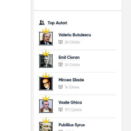
Top Autori
Valeriu Butulescu
2k Citate
Emil Cioran
2k Citate
Mircea Eliade
1k Citate
Vasile Ghica
977 Citate
Publilius Syrus