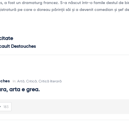
s, a fost un dramaturg francez. S-a născut într-o famile destul de bi
istratură pe care o doreau părinții săi și a devenit comedian și șef d
citate
icault Destouches
uches
In:
Artă
,
Critică
,
Critică literară
ara, arta e grea.
183