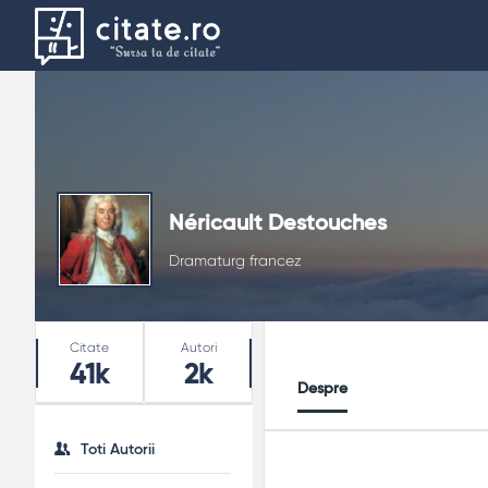
Néricault Destouches
Dramaturg francez
Stats
Citate
Autori
41k
2k
Despre
Toti Autorii