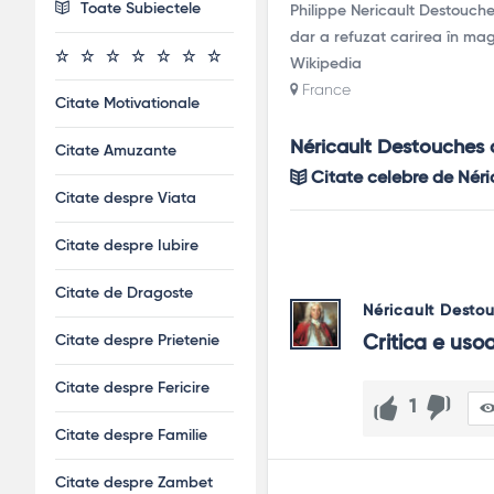
Toate Subiectele
Philippe Nericault Destouche
dar a refuzat carirea în mag
Wikipedia
France
Citate Motivationale
Néricault Destouches 
Citate Amuzante
Citate celebre de Nér
Citate despre Viata
Citate despre Iubire
Citate de Dragoste
Néricault Desto
Citate despre Prietenie
Critica e uso
Citate despre Fericire
1
Citate despre Familie
Citate despre Zambet