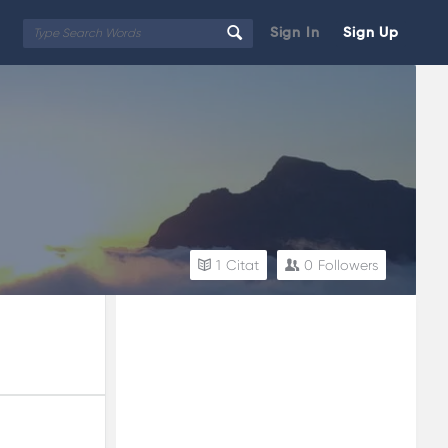
Sign In
Sign Up
1
Citat
0
Followers
Sidebar
Adv
250x250