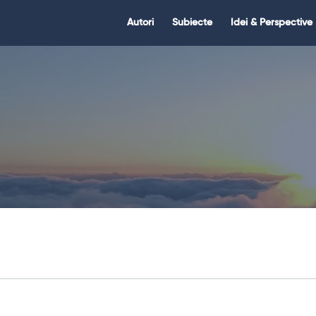
Citate.ro
Citate.ro
Autori
Subiecte
Idei & Perspective
Navigation