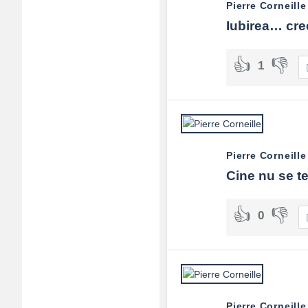
Pierre Corneille
Adv
Iubirea… cree
120x600
1
Pierre Corneille
Cine nu se t
0
Pierre Corneille