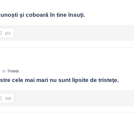
cunoşti şi coboară în tine însuţi.
157
In:
Tristețe
stre cele mai mari nu sunt lipsite de tristeţe.
159