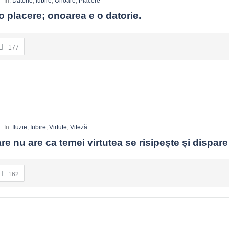
In:
Datorie
,
Iubire
,
Onoare
,
Plăcere
o placere; onoarea e o datorie.
177
In:
Iluzie
,
Iubire
,
Virtute
,
Viteză
e nu are ca temei virtutea se risipește și dispare
162