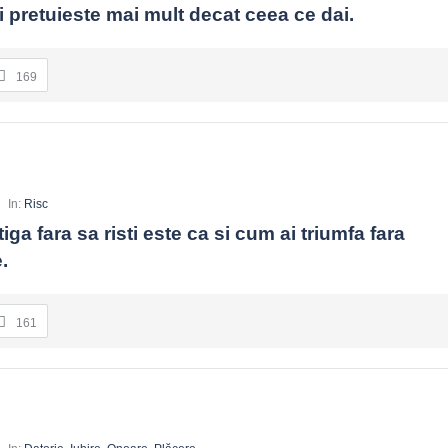
 pretuieste mai mult decat ceea ce dai.
169
In:
Risc
ga fara sa risti este ca si cum ai triumfa fara 
.
161