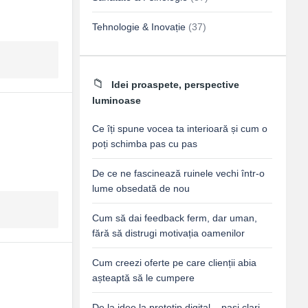
Tehnologie & Inovație
(37)
Idei proaspete, perspective
luminoase
Ce îți spune vocea ta interioară și cum o
poți schimba pas cu pas
De ce ne fascinează ruinele vechi într-o
lume obsedată de nou
Cum să dai feedback ferm, dar uman,
fără să distrugi motivația oamenilor
Cum creezi oferte pe care clienții abia
așteaptă să le cumpere
De la idee la prototip digital – pași clari