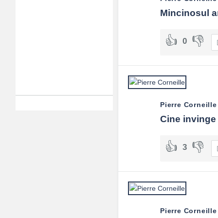
Mincinosul a
0
Pierre Corneille
Cine invinge 
3
Pierre Corneille