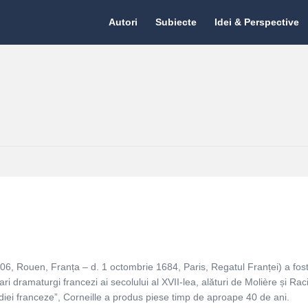
Citate.ro
Citate.ro
Autori
Subiecte
Idei & Perspective
Navigation
606, Rouen, Franța – d. 1 octombrie 1684, Paris, Regatul Franței) a fost 
ari dramaturgi francezi ai secolului al XVII-lea, alături de Molière și Rac
iei franceze”, Corneille a produs piese timp de aproape 40 de ani.