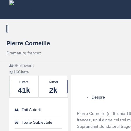
Pierre Corneille
Dramaturg francez
0
Followers
16
Citate
Stats
Citate
Autori
41k
2k
Despre
Toti Autorii
Pierre Corneille (n. 6 iunie 1
francez, unul dintre cei trei m
Toate Subiectele
Supranumit „fondatorul traged