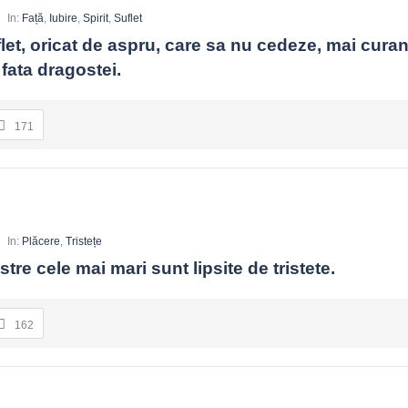
In:
Față
,
Iubire
,
Spirit
,
Suflet
let, oricat de aspru, care sa nu cedeze, mai curan
 fata dragostei.
171
In:
Plăcere
,
Tristețe
stre cele mai mari sunt lipsite de tristete.
162