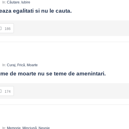
In:
Căutare
,
Iubire
aza egalitati si nu le cauta.
186
In:
Curaj
,
Frică
,
Moarte
eme de moarte nu se teme de amenintari.
174
In:
Memorie
,
Minciună
,
Nevoie