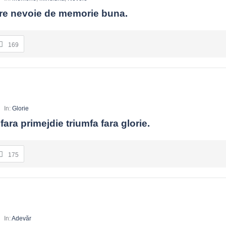
re nevoie de memorie buna.
169
In:
Glorie
fara primejdie triumfa fara glorie.
175
In:
Adevăr