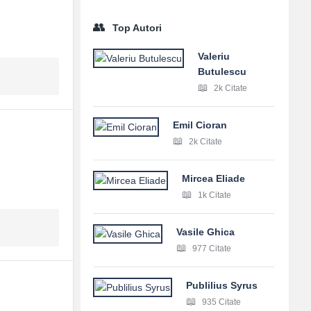
Top Autori
Valeriu
Butulescu
2k Citate
Emil Cioran
2k Citate
Mircea Eliade
1k Citate
Vasile Ghica
977 Citate
Publilius Syrus
935 Citate