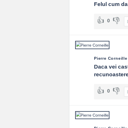
Felul cum dai
0
Pierre Corneille
Daca vei casti
recunoastere
0