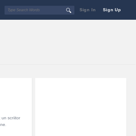
Sign In
Sign Up
Sidebar
Adv
250x250
un scriitor
ine.